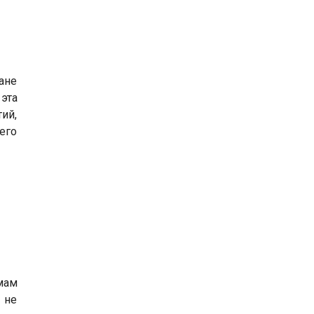
ане
эта
ий,
его
мам
 не