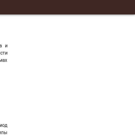
а и
сти
мах
иод
ипы