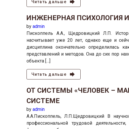
Читать дальше
ИНЖЕНЕРНАЯ ПСИХОЛОГИЯ 
by
admin
Пископпель А.А., Щедровицкий Л.П. Исто
насчитывает уже 20 лет, однако еще и сейч
дисциплина окончательно определилась ка
представлений и методов. Она до сих пор на
объекта […]
Читать дальше
ОТ СИСТЕМЫ «ЧЕЛОВЕК – М
СИСТЕМЕ
by
admin
А.А.Пископпель, Л.П.Щедровицкий В научн
профессиональной трудовой деятельности,