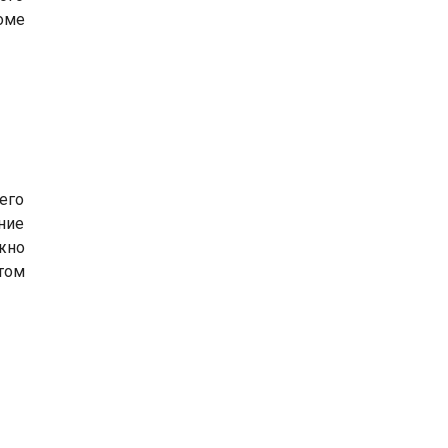
оме
его
ние
жно
том