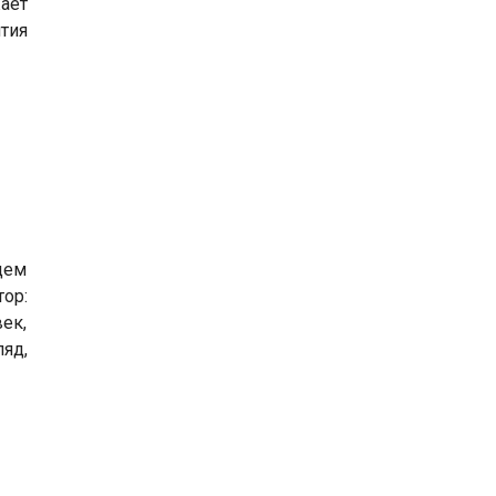
ает
тия
дем
ор:
ек,
яд,