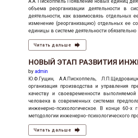
А.А. Пископпель Появление новых единиц деят
объема реорганизации деятельности в си
деятельности, как взаимосвязь отдельных е
изменение (реорганизацию) отдельных ее со
единицы в системе деятельности обязательно п
Читать дальше
НОВЫЙ ЭТАП РАЗВИТИЯ ИНЖ
by
admin
Ю.Ф.Гущин, А.А.Пископпель, Л.П.Щедровиц
организация производства и управления п
качеству и своевременности выполняемой 
человека в современных системах предпола
инженерно-психологическое. В конце 60-х 
методологии инженерно-психологического про
Читать дальше