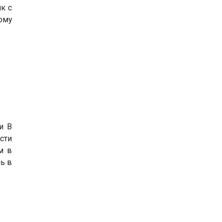
ик с
ому
и В
сти
м в
ь в