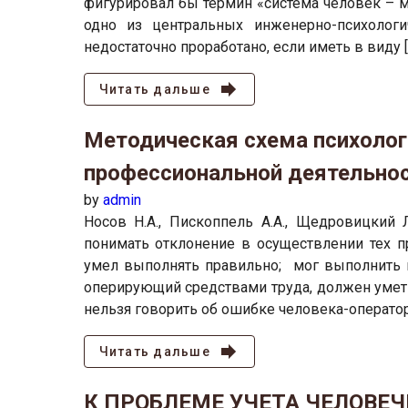
фигурировал бы термин «система человек – ма
одно из центральных инженерно-психологи
недостаточно проработано, если иметь в виду [
Читать дальше
Методическая схема психолог
профессиональной деятельно
by
admin
Носов Н.А., Пископпель А.А., Щедровицки
понимать отклонение в осуществлении тех п
умел выполнять правильно; мог выполнить 
оперирующий средствами труда, должен уметь
нельзя говорить об ошибке человека-оператора
Читать дальше
К ПРОБЛЕМЕ УЧЕТА ЧЕЛОВЕ