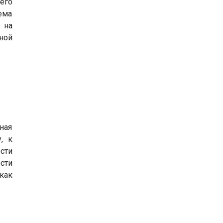
его
ема
 на
ной
ная
, к
сти
сти
как