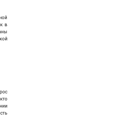
ной
к в
аны
кой
рос
кто
нии
сть