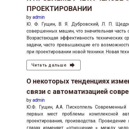
ПРОЕКТИРОВАНИИ
by
admin
Ю. Ф. Гущин, В. Я. Дубровский, Л. П. Щед
совершенных машин, что значительная часть с
Возрастающая эффективность технических с
задачи, часто превышающие его возможности
при проектировании новой техники. Новая тех
Читать дальше
О некоторых тенденциях изме
связи с автоматизацией совр
by
admin
Ю.Ф. Гущин, А.А. Пископпель Современный
первых мест проблемы комплексной авт
проектирования, производства. Проведение
глазах изменяет «отношение » между чело