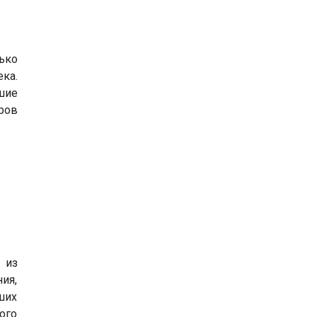
ько
ка.
шие
ров
 из
ия,
ших
ого