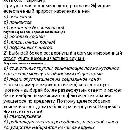
логикой. Например:
При условии экономического развития Эфиопии
естественный прирост населения в ней
а) повысится
б) понизится
в) останется без изменений.
Клубни картофеля образуются на концах
а) боковых корней
б) придаточных корней
в) подземных побегов.
2)
Выбирай более развернутый и аргументированный
ответ, учитывающий частные случаи.
Маргиналами называются
а) социальные группы, занимающие промежуточное
положение между устойчивыми общностями
б) люди, опустившиеся на социальное «дно»
В этом примере вариант ответа а) соответствует
логике «выбирай более развернутый ответ» и может
быть выбран независимо от фактических знаний
учащегося по предмету. Поэтому целесообразно
ложный ответ делать более развернутым. Например:
Что такое автократия?
а) самодержавие
б) рабовладельческая республика , в которой глава
государства избирается из числа видных