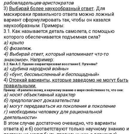
рабовладельцев-аристократов
3)
Выбирай более наукообразный ответ
.
Для
маскировки правильного ответа можно ложный
вариант сформулировать так, чтобы он казался
наукообразным. Примеры:
3.1. Как называется деталь самолета, с помощью
которого обеспечивается подъемная сила?
а) крыло
б) фюзеляж.
4) Выбирай ответ, который напоминает что-то
знакомое».
Например:
3.2. Как А.С. Пушкин охарактеризовал восстание Е. Пугачева?
а) «дубина народной войны»
б) «бунт, бессмысленный и беспощадный»
4)
Отсекай варианты, которые заведомо не могут быть
правильными.
Пример: «И религиозному, и научному знанию о мире свойственно то, что они:
а) носят объективный характер
б) предполагают доказательства
в) могут передаваться из поколения в поколение
г) необходимы человеку для рациональной
деятельности»
В этом случае достаточно очевидно, что варианты
ответа а) и б) соответствуют только научному знанию и