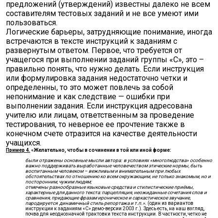
предложений (утверждений) известны далеко не всем
составителям тестовых заданий и не все умеют ими
пользоваться.
Логические барьеры, затрудняющие понимание, иногда
встречаются в тексте инструкций к заданиям с
развернутым ответом. Первое, что требуется от
учащегося при выполнении заданий группы «С», это –
правильно понять, что нужно делать. Если инструкция
или формулировка задания недостаточно четки и
определенны, то это может повлечь за собой
непонимание и как следствие — ошибки при
выполнении задания. Если инструкция адресована
учителю или лицам, ответственным за проведение
тестирования, то неверное ее прочтение также в
конечном счете отразится на качестве деятельности
учащихся.
Пример 4.
«Желательно, чтобы в сочинении в той или иной форме:
были отражены основные мысли автора: в условиях «многолюдства» особенно
важно поддерживать выработанные человечеством этические нормы, быть
воспитанным человеком – вежливым и внимательным при любых
обстоятельствах по отношению ко всем окружающим, не только знакомым, но и
посторонним, чужим людям;
отмечены разнообразные языковые средства и стилистические приёмы,
характерные для данного текста: парцелляция, неожиданные сочетания слов и
сравнения, придающие фразам ироническое и саркастическое звучание,
пародируется динамичный стиль репортажа и т.п.».
(один из вариантов
инструкции к заданиям «С» демо-версии 2003 г.). Здесь есть, на наш взгляд,
почва для неоднозначной трактовки текста инструкции. В частности, четко не