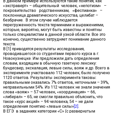
В данном примере используются такие понятия, как
«экстраверт» – общительный человек, «непотизм» –
покровительство родственникам, «феспианка» –
поклонница драматического искусства, целибат –
безбрачие. В этом случае наблюдается
перегруженность текста терминами и выражениями,
которые, вероятно, могут быть известны и понятны
только специалистам в данной узкой области. Все это
конечно, существенно затрудняет понимание данного
текста.
В [1] приводятся результаты исследования,
проводившегося со студентами первого курса в г.
Новокузнецке. Им предложили дать определения
словам, входящим в обычную газетную лексику:
бундесвер, экскалация, левые силы, вояж и др. Всего в
эксперименте участвовало 112 человек; было получено
1120 ответов. Результаты эксперимента таковы:
правильными оказались 7% ответов, неточными – 39%,
неправильными 54%. Из 112 человек не знали значения
слова «вояж» – 57 человек, «координация» – 66,
«либерал» – 65; не смогли правильно объяснить, что
такое «курс акций» – 94 человека, 54 – не дали
определения понятию «левые силы»
[2]
.
В ЕГЭ в заданиях категории «С» (с развернутым