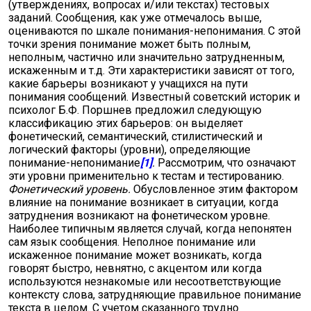
(утверждениях, вопросах и/или текстах) тестовых
заданий. Сообщения, как уже отмечалось выше,
оцениваются по шкале понимания-непонимания. С этой
точки зрения понимание может быть полным,
неполным, частично или значительно затрудненным,
искаженным и т.д. Эти характеристики зависят от того,
какие барьеры возникают у учащихся на пути
понимания сообщений. Известный советский историк и
психолог Б.Ф. Поршнев предложил следующую
классификацию этих барьеров: он выделяет
фонетический, семантический, стилистический и
логический факторы (уровни), определяющие
понимание-непонимание
[1]
.
Рассмотрим, что означают
эти уровни применительно к тестам и тестированию.
Фонетический уровень.
Обусловленное этим фактором
влияние на понимание возникает в ситуации, когда
затруднения возникают на фонетическом уровне.
Наиболее типичным является случай, когда непонятен
сам язык сообщения. Неполное понимание или
искаженное понимание может возникать, когда
говорят быстро, невнятно, с акцентом или когда
используются незнакомые или несоответствующие
контексту слова, затрудняющие правильное понимание
текста в целом. С учетом сказанного трудно