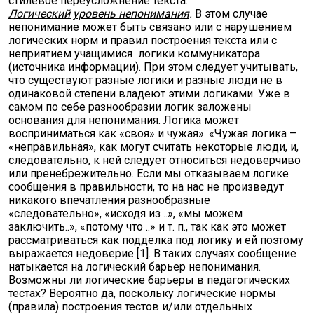
стилевое переусложнение текста.
Логический уровень непонимания
.
В этом случае
непонимание может быть связано или с нарушением
логических норм и правил построения текста или с
неприятием учащимися логики коммуникатора
(источника информации). При этом следует учитывать,
что существуют разные логики и разные люди не в
одинаковой степени владеют этими логиками. Уже в
самом по себе разнообразии логик заложены
основания для непонимания. Логика может
восприниматься как «своя» и чужая». «Чужая логика –
«неправильная», как могут считать некоторые люди, и,
следовательно, к ней следует относиться недоверчиво
или пренебрежительно. Если мы отказываем логике
сообщения в правильности, то на нас не произведут
никакого впечатления разнообразные
«следовательно», «исходя из ..», «мы можем
заключить..», «потому что ..» и т. п., так как это может
рассматриваться как подделка под логику и ей поэтому
выражается недоверие [1]. В таких случаях сообщение
натыкается на логический барьер непонимания.
Возможны ли логические барьеры в педагогических
тестах? Вероятно да, поскольку логические нормы
(правила) построения тестов и/или отдельных