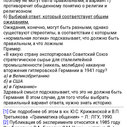
поэтому не могут быть правильными, а вариант г)
противоречит обыденному понятию о религии и
религиозном.
6)
Выбирай ответ, который соответствует общим
ожиданиям.
Ожидания, конечно, могут быть разными, однако
существуют стереотипы, в соответствии с которыми
«нормальная логика» подсказывает, что должно быть
правильным, а что ложным.
Пример:
«В какую страну экспортировал Советский Союз
стратегическое сырье для сталелитейной
промышленности (никель, молибден) накануне
вторжения гитлеровской Германии в 1941 году?
а) в Великобританию
б) в США
в) в Германию»
Здравый смысл подсказывает, что это не должна быть
Германия. В этом случае, для того чтобы выбрать
правильный вариант ответа, нужно знать историю.
[1]
См. подробнее об этом в кн. Ю.С. Крижанской и В.П.
Третьякова «Грамматика общения» – Л.: ЛГУ, 1990.
[2]
Публикация об эксперименте относится к 1985 году.