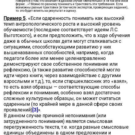
говорится о том, что означает в данном случае «желательно» и «в той или иной
форме …»? Можно по разному понимать и трактовать эти требования. Если
возможны разные трактовки (в том числе экспертов, проверяющих задания),
то это будет влиять на результат и оценку.
Пример 5
.
«Если одаренность понимать как высокий
темп антропологического роста и высокий уровень
обучаемости (последнее соответствует идеям Л.С.
Выготского), и если предположить, что в ходе обучения
даже в обычных школах дети могут сталкиваться с
ситуациями, способствующими развитию у них
вышеназванных способностей, например, когда
педагоги более или менее целенаправленно
демонстрируют свое собственное понимание или
рефлексию, (а также развитие способностей могло
идти через книги, через взаимодействие с другими
взрослыми и т.д.), то, если старшеклассник это «взял»,
то есть взял образцы — соответствующие способы
рефлексии и понимания, особенно взял достаточно
сложные культурные образцы, он может считаться
одаренным (по крайней мере в данной сфере своих
проявлений)
[3]
».
В данном случае причиной непонимания (или
затрудненного понимания) является смысловая
перегруженность текста, т.е. когда разные смысловые
единицы объединены в одном предложении и