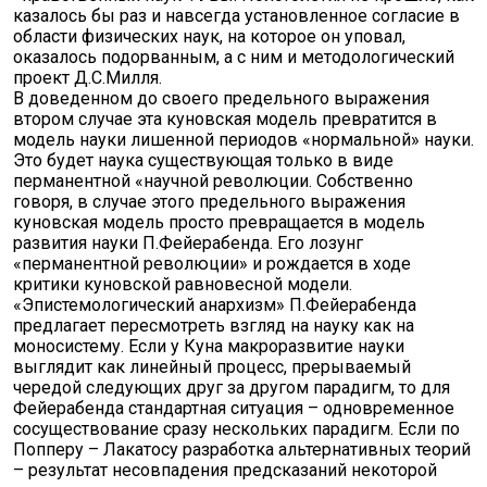
казалось бы раз и навсегда установленное согласие в
области физических наук, на которое он уповал,
оказалось подорванным, а с ним и методологический
проект Д.С.Милля.
В доведенном до своего предельного выражения
втором случае эта куновская модель превратится в
модель науки лишенной периодов «нормальной» науки.
Это будет наука существующая только в виде
перманентной «научной революции. Собственно
говоря, в случае этого предельного выражения
куновская модель просто превращается в модель
развития науки П.Фейерабенда. Его лозунг
«перманентной революции» и рождается в ходе
критики куновской равновесной модели.
«Эпистемологический анархизм» П.Фейерабенда
предлагает пересмотреть взгляд на науку как на
моносистему. Если у Куна макроразвитие науки
выглядит как линейный процесс, прерываемый
чередой следующих друг за другом парадигм, то для
Фейерабенда стандартная ситуация – одновременное
сосуществование сразу нескольких парадигм. Если по
Попперу – Лакатосу разработка альтернативных теорий
– результат несовпадения предсказаний некоторой