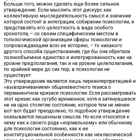
Больше того, можно сделать еще более сильное
утверждение. Если мыслить этот дискурс как
коллективную мыследеятельность смысл и значение
которой состоит в интеграции, собирании психологии, и
представлять его целостность в виде особого
хронотопа, – со своим специфическим местом в
топологической организации сферы психологии и
сопровождающим всю ее историю, – то никакого
другого способа существования, где бы она обретала
полнообъемное единство и интегрированность как на
уровне предполагания, так и на уровне целеполагания,
по крайней мере до сих пор, в психологии не
существует.
Это утверждение является лишь переинтерпретацией и
«выворачиванием» общеизвестного тезиса о
перманентном кризисе психологии. Если рассматривать
этот кризис как сугубо временное, хотя и затянувшееся
не на одно столетие состояние, которое тем не менее
вот-вот будет преодолено, то подобное утверждение
оказывается лишенным смысла. Но если относится к
нему как к своего рода «нормальному» или обычному
для психологии состоянию, как к ее
конституциональной особенности как неклассической