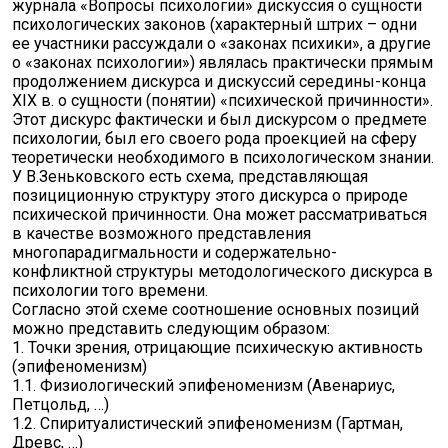
журнала «Вопросы психологии» дискуссия о сущности
психологических законов (характерный штрих – одни
ее участники рассуждали о «законах психики», а другие
о «законах психологии») являлась практически прямым
продолжением дискурса и дискуссий середины-конца
XIX в. о сущности (понятии) «психической причинности».
Этот дискурс фактически и был дискурсом о предмете
психологии, был его своего рода проекцией на сферу
теоретически необходимого в психологическом знании.
У В.Зеньковского есть схема, представляющая
позициционную структуру этого дискурса о природе
психической причинности. Она может рассматриваться
в качестве возможного представления
многопарадигмальности и содержательно-
конфликтной структуры методологического дискурса в
психологии того времени.
Согласно этой схеме соотношение основных позиций
можно представить следующим образом:
1. Точки зрения, отрицающие психическую активность
(эпифеноменизм)
1.1. Физиологический эпифеноменизм (Авенариус,
Петцольд, …)
1.2. Спиритуалистический эпифеноменизм (Гартман,
Древс, …)