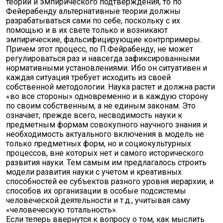
теории и эмпирического подтверждения, то по
Фейерабенду альтернативные теории должны
разрабатываться сами по себе, поскольку с их
помощью и в их свете только и возникают
эмпирические, фальсифицирующие контрпримеры.
Причем этот процесс, по П.Фейрабенду, не может
регулироваться раз и навсегда зафиксированными
нормативными установлениями. Ибо он ситуативен и
каждая ситуация требует исходить из своей
собственной методологии. Наука растет и должна расти
«во все стороны» одновременно и в каждую сторону
по своим собственным, а не единым законам. Это
означает, прежде всего, несводимость науки к
предметным формам совокупного научного знания и
необходимость актуального включения в модель не
только предметных форм, но и социокультурных
процессов, вне которых нет и самого исторического
развития науки. Тем самым им предлагалось строить
модели развития науки с учетом и креативных
способностей ее субъектов разного уровня иерархии, и
способов их организации в особые подсистемы
человеческой деятельности и т.д., учитывая саму
«человеческую тотальность».
Если теперь ввернутся к вопросу о том, как мыслить