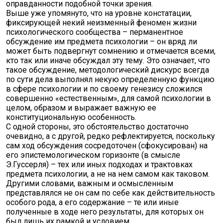
оправданности подобной точки зрения.
Выше уже упомянуто, что на уровне констатации,
фиксирующей некий неизменный феномен жизни
психологического сообщества – перманентное
обсуждение им предмета психологии – он вряд ли
может быть подвергнут сомнению и отмечается всеми,
кто так или иначе обсуждал эту тему. Это означает, что
такое обсуждение, методологический дискурс всегда
по сути дела выполнял некую определенную функцию
в сфере психологии и по своему генезису сложился
совершенно «естественным», для самой психологии в
целом, образом и выражает важную ее
конституциональную особенность.
С одной стороны, это обстоятельство достаточно
очевидно, а с другой, редко рефлектируется, поскольку
сам ход обсуждения сосредоточен (сфокусирован) на
его эпистемологическом горизонте (в смысле
Э.Гуссерля) – тех или иных подходах и трактовках
предмета психологии, а не на нем самом как таковом.
Другими словами, важным и осмысленным
представлялся не он сам по себе как действительность
особого рода, а его содержание – те или иные
полученные в ходе него результаты, для которых он
был лишь их рамкой и условием.