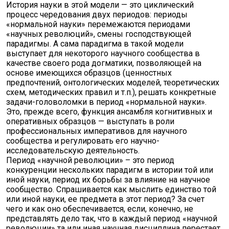
История науки в этой модели — это циклический
процесс чередования двух периодов: периоды
«нормальной науки» перемежаются периодами
«научных революций», смены господствующей
парадигмы. А сама парадигма в такой модели
выступает для некоторого научного сообщества в
качестве своего рода догматики, позволяющей на
основе имеющихся образцов (ценностных
предпочтений, онтологических моделей, теоретических
схем, методических правил и т.п.), решать конкретные
задачи-головоломки в период «нормальной науки».
Это, прежде всего, функция ансамбля когнитивных и
оперативных образцов — выступать в роли
профессиональных императивов для научного
сообщества и регулировать его научно-
исследовательскую деятельность.
Период «научной революции» – это период
конкуренции нескольких парадигм в истории той или
иной науки, период их борьбы за влияние на научное
сообщество. Спрашивается как мыслить единство той
или иной науки, ее предмета в этот период? За счет
чего и как оно обеспечивается, если, конечно, не
представлять дело так, что в каждый период «научной
революции» та или иная научная дисциплина перестает