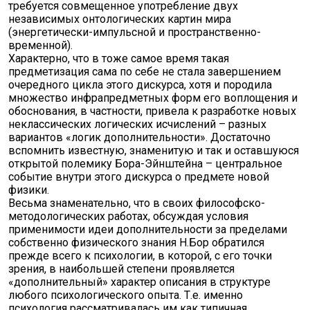
требуется совмещенное употребление двух
независимых онтологических картин мира
(энергетически-импульсной и пространственно-
временной).
Характерно, что в тоже самое время такая
предметизация сама по себе не стала завершением
очередного цикла этого дискурса, хотя и породила
множество инфрапредметных форм его воплощения и
обоснования, в частности, привела к разработке новых
неклассических логических исчислений – разных
вариантов «логик дополнительности». Достаточно
вспомнить известную, знаменитую и так и оставшуюся
открытой полемику Бора-Эйнштейна – центральное
событие внутри этого дискурса о предмете новой
физики.
Весьма знаменательно, что в своих философско-
методологических работах, обсуждая условия
применимости идеи дополнительности за пределами
собственно физического знания Н.Бор обратился
прежде всего к психологии, в которой, с его точки
зрения, в наибольшей степени проявляется
«дополнительный» характер описания в структуре
любого психологического опыта. Т.е. именно
психология рассматривалась им как типичная