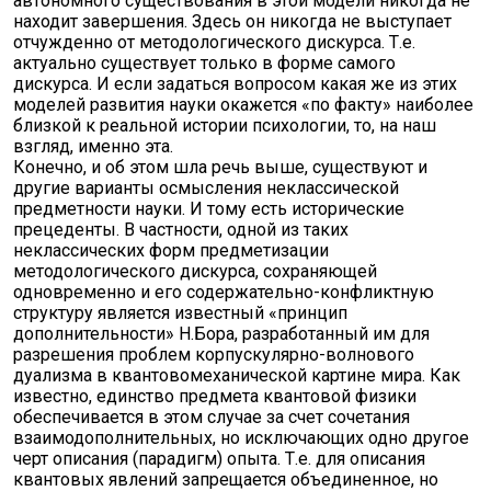
автономного существования в этой модели никогда не
находит завершения. Здесь он никогда не выступает
отчужденно от методологического дискурса. Т.е.
актуально существует только в форме самого
дискурса. И если задаться вопросом какая же из этих
моделей развития науки окажется «по факту» наиболее
близкой к реальной истории психологии, то, на наш
взгляд, именно эта.
Конечно, и об этом шла речь выше, существуют и
другие варианты осмысления неклассической
предметности науки. И тому есть исторические
прецеденты. В частности, одной из таких
неклассических форм предметизации
методологического дискурса, сохраняющей
одновременно и его содержательно-конфликтную
структуру является известный «принцип
дополнительности» Н.Бора, разработанный им для
разрешения проблем корпускулярно-волнового
дуализма в квантовомеханической картине мира. Как
известно, единство предмета квантовой физики
обеспечивается в этом случае за счет сочетания
взаимодополнительных, но исключающих одно другое
черт описания (парадигм) опыта. Т.е. для описания
квантовых явлений запрещается объединенное, но