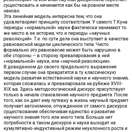
существовать и начинается как бы на ровном месте
наново.
Эта линейная модель интересна тем, что она
удовлетворяет принципу соответствия. У самого Т.Куна
периоды «нормальной» науки фактически занимают то
же место в ее истории, что и периоды «научных
революций». Т.е. по сути дела она выступает в качестве
равновесной модели циклического типа. Чисто
формально это равновесие может быть нарушено в
обе стороны – в сторону превалирования в ней
«нормальной» науки, или «научной революции».
В доведенном до своего предельного выражения
первом случае она превратится в ту классическую
модель развития естественной науки и научного знания,
которая сложилась и превалировала на рубеже XVIII-
XIX вв. Здесь методологический дискурс присутствует
только в начале становления научного предмета. После
того, как он дает ему путевку в жизнь научный предмет
получает автономное, отчужденное от самого дискурса
существование обеспечивая единство и развитие
научного знания того или иного типа. Больше нет
потребности в таком дискурсе и наука выходит на
кумулятивно-индуктивный режим неуклонного роста и