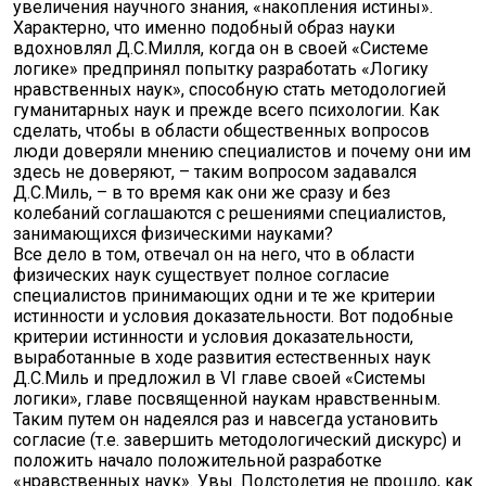
увеличения научного знания, «накопления истины».
Характерно, что именно подобный образ науки
вдохновлял Д.С.Милля, когда он в своей «Системе
логике» предпринял попытку разработать «Логику
нравственных наук», способную стать методологией
гуманитарных наук и прежде всего психологии. Как
сделать, чтобы в области общественных вопросов
люди доверяли мнению специалистов и почему они им
здесь не доверяют, – таким вопросом задавался
Д.С.Миль, – в то время как они же сразу и без
колебаний соглашаются с решениями специалистов,
занимающихся физическими науками?
Все дело в том, отвечал он на него, что в области
физических наук существует полное согласие
специалистов принимающих одни и те же критерии
истинности и условия доказательности. Вот подобные
критерии истинности и условия доказательности,
выработанные в ходе развития естественных наук
Д.С.Миль и предложил в VI главе своей «Системы
логики», главе посвященной наукам нравственным.
Таким путем он надеялся раз и навсегда установить
согласие (т.е. завершить методологический дискурс) и
положить начало положительной разработке
«нравственных наук». Увы. Полстолетия не прошло, как