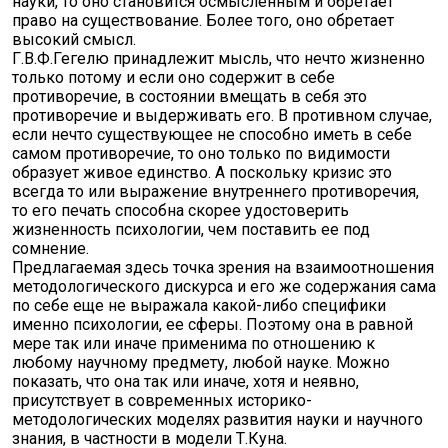
науки, то оно становится осмысленным и обретает
право на существование. Более того, оно обретает
высокий смысл.
Г.В.Ф.Гегелю принадлежит мысль, что нечто жизненно
только потому и если оно содержит в себе
противоречие, в состоянии вмещать в себя это
противоречие и выдерживать его. В противном случае,
если нечто существующее не способно иметь в себе
самом противоречие, то оно только по видимости
образует живое единство. А поскольку кризис это
всегда то или выражение внутреннего противоречия,
то его печать способна скорее удостоверить
жизненность психологии, чем поставить ее под
сомнение.
Предлагаемая здесь точка зрения на взаимоотношения
методологического дискурса и его же содержания сама
по себе еще не выражала какой-либо специфики
именно психологии, ее сферы. Поэтому она в равной
мере так или иначе применима по отношению к
любому научному предмету, любой науке. Можно
показать, что она так или иначе, хотя и неявно,
присутствует в современных историко-
методологических моделях развития науки и научного
знания, в частности в модели Т.Куна.