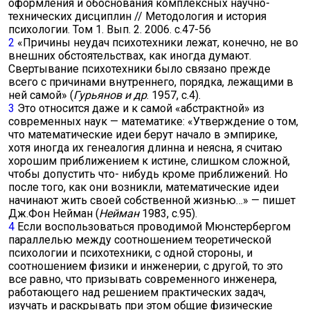
оформления и обоснования комплексных научно-
технических дисциплин // Методология и история
психологии. Том 1. Вып. 2. 2006. с.47-56
2
«Причины неудач психотехники лежат, конечно, не во
внешних обстоятельствах, как иногда думают.
Свертывание психотехники было связано прежде
всего с причинами внутреннего, порядка, лежащими в
ней самой» (
Гурьянов и др
. 1957, с.4).
3
Это относится даже и к самой «абстрактной» из
современных наук — математике: «Утверждение о том,
что математические идеи берут начало в эмпирике,
хотя иногда их генеалогия длинна и неясна, я считаю
хорошим приближением к истине, слишком сложной,
чтобы допустить что- нибудь кроме приближений. Но
после того, как они возникли, математические идеи
начинают жить своей собственной жизнью…» — пишет
Дж.Фон Нейман (
Нейман
1983, с.95).
4
Если воспользоваться проводимой Мюнстербергом
параллелью между соотношением теоретической
психологии и психотехники, с одной стороны, и
соотношением физики и инженерии, с другой, то это
все равно, что призывать современного инженера,
работающего над решением практических задач,
изучать и раскрывать при этом общие физические