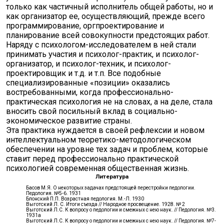
только как частичный исполнитель общей работы, но и
как организатор ее, осуществляющий, прежде всего
программирование, оргпроектирование и
планирование всей совокупности предстоящих работ.
Наряду с психологом-исследователем в ней стали
принимать участия и психолог-практик, и психолог-
организатор, и психолог-техник, и психолог-
проектировщик и т.д. и т.п. Все подобные
специализированные «позиции» оказались
востребованными, когда профессионально-
практическая психология не на словах, а на деле, стала
вносить свой посильный вклад в социально-
экономическое развитие страны.
Эта практика нуждается в своей рефлексии и новом
интеллектуальном теоретико-методологическом
обеспечении на уровне тех задач и проблем, которые
ставит перед профессионально практической
психологией современная общественная жизнь.
Литература
Басов М.Я. О некоторых задачах предстоящей перестройки педологии.
Педология. №5-6. 1931
Блонский П.П. Возрастная педология. М.-Л. 1930
Выготский Л. С. Итоги съезда // Народное просвещение. 1928. № 2
Выготский Л.С. К вопросу о педологии и смежных с нею наук. // Педология. №3.
1931а
Выготский Л.С. К вопросу о педологии и смежных с нею наук. // Педология. №7-