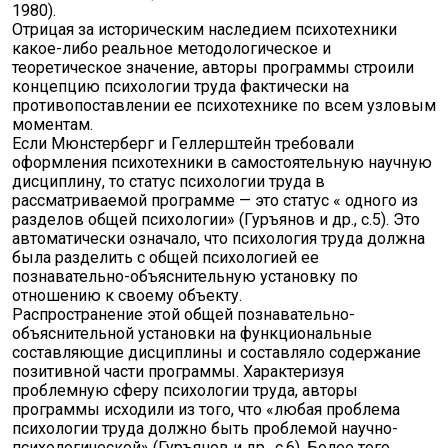
1980).
Отрицая за историческим наследием психотехники
какое-либо реальное методологическое и
теоретическое значение, авторы программы строили
концепцию психологии труда фактически на
противопоставлении ее психотехнике по всем узловым
моментам.
Если Мюнстерберг и Геллерштейн требовали
оформления психотехники в самостоятельную научную
дисциплину, то статус психологии труда в
рассматриваемой программе — это статус « одного из
разделов общей психологии» (Гуръянов и др., с.5). Это
автоматически означало, что психология труда должна
была разделить с общей психологией ее
познавательно-объяснительную установку по
отношению к своему объекту.
Распространение этой общей познавательно-
объяснительной установки на функциональные
составляющие дисциплины и составляло содержание
позитивной части программы. Характеризуя
проблемную сферу психологии труда, авторы
программы исходили из того, что «любая проблема
психологии труда должно быть проблемой научно-
психологической» (Гуръянов и др., с.6). Более того,