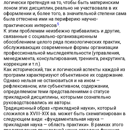
логически претендуя на то, чтобы быть материнским
лоном этих дисциплин, реально не участвовала в их
оформлении и, более того, в значительной степени сама
была оттеснена ими на периферию научно-
5
практических интересов
.
К этим проблемам неизбежно прибавились и другие,
связанные с социально-организационным
обособлением целого ряда психологических практик,
обслуживающих современные формы организации
профессиональной мыследеятельности (управления,
менеджмента, консультирования, тренинга, рекрутинга,
коррекции и т.п.).
Как исторический, так и логический аспекты каждой из
программ характеризуют объективное их содержание.
Однако нельзя не остановиться и на ином —
рефлексивном, или субъективном, содержании,
определяемом теми представлениями о статусе
прикладной дисциплины, которыми сознательно
руководствовались их авторы.
Традиционный образ «прикладной науки», который
сложился в XVIII-XIX вв. может быть схематизирован в
следующем виде: «фундаментальная наука —
прикладная наука — область практики». В рамках этого