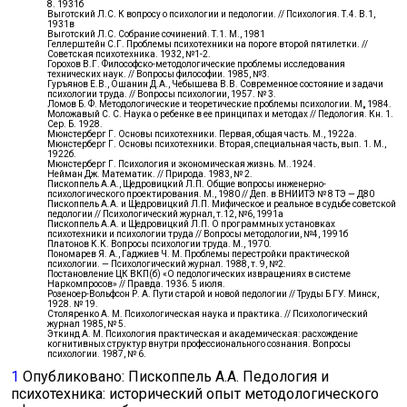
8. 1931б
Выготский Л.С. К вопросу о психологии и педологии. // Психология. Т.4. В.1,
1931в
Выготский Л.С. Собрание сочинений. Т.1. М., 1981
Геллерштейн С.Г. Проблемы психотехники на пороге второй пятилетки. //
Советская психотехника. 1932, №1-2.
Горохов В.Г. Философско-методологические проблемы исследования
технических наук. // Вопросы философии. 1985, №3.
Гуръянов Е.В., Ошанин Д.А., Чебышева В.В. Современное состояние и задачи
психологии труда. // Вопросы психологии, 1957. № 3.
Ломов Б. Ф. Методологические и теоретические проблемы психологии. М„ 1984.
Моложавый С. С. Наука о ребенке в ее принципах и методах // Педология. Кн. 1.
Сер. Б. 1928.
Мюнстерберг Г. Основы психотехники. Первая, общая часть. М., 1922а.
Мюнстерберг Г. Основы психотехники. Вторая, специальная часть, вып. 1. М.,
1922б.
Мюнстерберг Г. Психология и экономическая жизнь. М..1924.
Нейман Дж. Математик. // Природа. 1983, № 2.
Пископпель А.А., Щедровицкий Л.П. Общие вопросы инженерно-
психологического проектирования. М., 1980 // Деп. в ВНИИТЭ № 8 ТЭ — Д80
Пископпель А.А. и Щедровицкий Л.П. Мифическое и реальное в судьбе советской
педологии // Психологический журнал, т.12, №6, 1991а
Пископпель А.А. и Щедровицкий Л.П. О программных установках
психотехники и психологии труда // Вопросы методологии, №4, 1991б
Платонов К.К. Вопросы психологии труда. М., 1970.
Пономарев Я. А., Гаджиев Ч. М. Проблемы перестройки практической
психологии. — Психологический журнал. 1988, т. 9, №2.
Постановление ЦК ВКП(б) «О педологических извращениях в системе
Наркомпросов» // Правда. 1936. 5 июля.
Розеноер-Вольфсон Р. А. Пути старой и новой педологии // Труды Б ГУ. Минск,
1928. № 19.
Столяренко А. М. Психологическая наука и практика. // Психологический
журнал 1985, № 5.
Эткинд А. М. Психология практическая и академическая: расхождение
когнитивных структур внутри профессионального сознания. Вопросы
психологии. 1987, № 6.
1
Опубликовано: Пископпель А.А. Педология и
психотехника: исторический опыт методологического