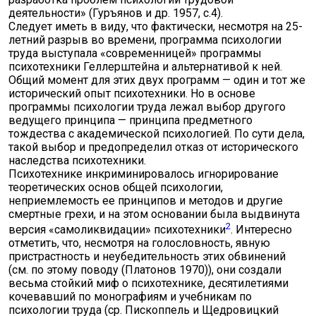
деятельности» (Гуръянов и др. 1957, с.4).
Следует иметь в виду, что фактически, несмотря на 25-
летний разрыв во времени, программа психологии
труда выступала «современницей» программы
психотехники Геллерштейна и альтернативой к ней.
Общий момент для этих двух программ — один и тот же
исторический опыт психотехники. Но в основе
программы психологии труда лежал выбор другого
ведущего принципа — принципа предметного
тождества с академической психологией. По сути дела,
такой выбор и предопределил отказ от исторического
наследства психотехники.
Психотехнике инкриминировалось игнорирование
теоретических основ общей психологии,
неприемлемость ее принципов и методов и другие
смертные грехи, и на этом основании была выдвинута
2
версия «самоликвидации» психотехники
. Интересно
отметить, что, несмотря на голословность, явную
пристрастность и неубедительность этих обвинений
(см. по этому поводу (Платонов 1970)), они создали
весьма стойкий миф о психотехнике, десятилетиями
кочевавший по монографиям и учебникам по
психологии труда (ср. Пископпель и Щедровицкий