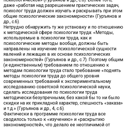
даже «работая над разрешением практических задач,
психолог труда должен изучать и раскрывать при этом
общие психологические закономерности» (Гуръянов и
др., с.6).
Нетрудно обнаружить ту же установку и по отношению
к методической сфере психологии труда: «Методы,
используемые в психологии труда, как и
психологические методы вообще, должны быть
направлены на изучение психологической сущности
явлений и лежащих в их основе психологических
закономерностей» (Гуръянов и др., с.7). Поэтому общим
(и единственным) требованием по отношению к
методам психологии труда стало требование «поднять
методы психологии труда до общего уровня
современных требований к экспериментальному
исследованию советской психологической науки,
сделать исследования по психологии труда
методически безупречными, без какой бы то ни было
скидки на их прикладной характер, спешность «заказа»
и т.д.» (Гуръянов и др., 4, с.6).
Фактически в программе психологии труда все
сводилось только к «изучению» и «раскрытию
закономерностей», что делало ее неотличимой от