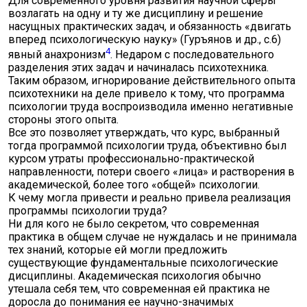
Для современного уровня развития научной сферы
возлагать на одну и ту же дисциплину и решение
насущных практических задач, и обязанность «двигать
вперед психологическую науку» (Гуръянов и др., с.6)
4
явный анахронизм
. Недаром с последовательного
разделения этих задач и начиналась психотехника.
Таким образом, игнорирование действительного опыта
психотехники на деле привело к тому, что программа
психологии труда воспроизводила именно негативные
стороны этого опыта.
Все это позволяет утверждать, что курс, выбранный
тогда программой психологии труда, объективно был
курсом утраты профессионально-практической
направленности, потери своего «лица» и растворения в
академической, более того «общей» психологии.
К чему могла привести и реально привела реализация
программы психологии труда?
Ни для кого не было секретом, что современная
практика в общем случае не нуждалась и не принимала
тех знаний, которые ей могли предложить
существующие фундаментальные психологические
дисциплины. Академическая психология обычно
утешала себя тем, что современная ей практика не
доросла до понимания ее научно-значимых