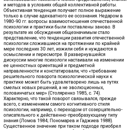
и методов в условиях общей коллективной работы.
Объективная тенденция получает полное выражение
только в случае адекватного ее осознания. Недаром в
1980-90 гг. вопросы взаимоотношения отечественной
психологии и практики были поставлены заново. В
результате их обсуждения общезначимым стало
представление, что тенденции развития отечественной
психологии сложившиеся на протяжении по крайней
мере последних 30 лет, изжили себя и нуждаются в
осмыслении и пересмотре. В развернувшейся
дискуссии многие психологи настаивали на изменении
ее ценностных ориентаций и предметной
направленности и констатировали, что «требование
решительного поворота психологической науки к
практике может быть удовлетворено лишь на путях
смелых новых решений, а не эволюционных,
половинчатых мер» (Столяренко 1985, с. 74).
Характерно, что такой поворот связывался, прежде
всего, с изменением самого когнитивного стиля
психологии, например, с переходом от созерцательно-
описательного к действенно-преобразующему типу
знания (Ломов 1984; Пономарев и Гаджиев 1988).
Существенное значение при таком подходе приобрел