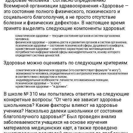
“здоровье человека”. Согласно определению
Всемирной организации здравоохранения «Здоровье —
это состояние полного физического, психического и
социального благополучия, а не просто отсутствие
болезни и физических дефектов». В настоящее время
принято выделять следующие компоненты здоровья:
соматическое здоровье — текущее состояние органов и систем организма
человека;
физическое здоровье — уровень роста и развития органов и систем организма;
психическое здоровье — состояние психической сферы, душевного комфорта;
нравственное здоровье — комплекс характеристик мотивационной и
потребностно-информативной сферы жизнедеятельности, основу которого
определяет система ценностей.
Здоровье можно оценивать по следующим критериям:
соматическое и физическое здоровье (что соответствует формуле “я могу”);
возможности человека, определяемые его антропологическими показателями
в соответствии с возрастом и полом;
индивидуальные особенности личности; его жизненные позиции;
психическое здоровье — “я хочу”;
нравственное здоровье — “я должен”.
В школе № 310 мы попытались ответить на следующие
конкретные вопросы: ”От чего же зависит здоровье
школьников? Какие факторы влияют на здоровье
ученика? Насколько далеки школьники от состояния
благополучного здоровья?” Был проведен анализ
заболеваемости учащихся на основе изучения
материалов медицинских карт, а также проведено