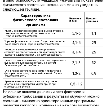
и работоспособности учащихся. Результаты показателей
физического состояния школьника можно увидеть в
следующей таблице.
Характеристика
Величина
Процент
физического
состояния
И.Ф.Ш
учащихся
организма
Идеальное физическое состояние и высокий уровень
5,1-6
1,1
резервных возможностей систем организма.
Отличная работоспособность.
Хорошее физическое состояние. Отсутствие факторов
4,1-5
29
риска заболеваний. Хорошая работоспособность.
Нормофункциональное состояние организма,
3,1-4
25
соответствие статистическим стандартам для своего
возраста. Удовлетворительная работоспособность.
Плохое состояние организма, отсутствие выраженных
2,1-3
32
функциональных резервов отдельных систем.
Сниженная работоспособность.
Очень плохое состояние организма и присутствие
1,3-2
6,9
факторов риска присутствия заболеваний. Плохая
работоспособность.
Критическое состояние организма, отсутствие
0,5 -1,2
адаптационных резервов и угроза срыва при
—
стрессовых нагрузках.
На основе анализа динамики этих факторов и
рубежных требований к результатам обучения можно
составить личностно ориентированные программы
развития каждого школьника на каждом возрастном