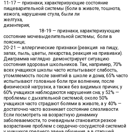
11-17 — признаки, характеризующие состояние
пищеварительной системы (боли в животе, тошнота,
изжога, нарушение стула, были ли
желтуха,
дизентерия
18-19 — признаки, характеризующие
состояние мочевыделительной системы; боли в
пояснице;
20-21 — аллергические признаки (реакция на пищу,
запах, пыль, цветы, лекарства, реакция на прививки).
Диаграмма наглядно демонстрирует ситуацию
состояния здоровья школьников. Так, например, 70%
всех учащихся школы часто испытывают слабость,
утомляемость после занятий в школе и дома; 65% часто
испытывают головные боли при волнении, после
физической нагрузки, а также без видимых причин; у
60% учащихся наблюдаются нарушения сна; у 52% —
проблемы с дыхательной системой; около 50%
учащихся часто страдают болями в животе, а у 40% —
достаточно часто возникает состояние слезливости.
Если посмотреть на возрастную динамику
заболеваемости, то очевидным становится резкое
возрастание проблем с сердечно-сосудистой системой
у учащихся среднего звена обучения, а в старшей