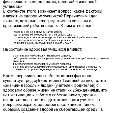
физического совершенства, целевой жизненной
установки.
В контексте этого возникает вопрос: какие факторы
влияют на здоровье учащихся? Перечислим здесь
лишь те, которые непосредственно связаны с
организацией работы школы. К ним относятся:
уровень учебной нагрузки на учащихся;
состояние лечебно-оздоровительной работы школы;
организация и состояние внеурочной воспитательной работы школы;
организация психологической помощи учащимся;
психологический микроклимат в школе и дома.
На состояние здоровья учащихся влияют:
организация учебно-воспитательного процесса,
соблюдение санитарных норм и правил, гигиенических требований к условиям
обучения,
психологическое обеспечение учебного процесса,
организация здорового режима учебного дня, двигательной активности,
требования к организации медицинского обслуживания, питания и др.
Кроме перечисленных объективных факторов
существует ряд субъективных. Главный из них, то, что
«знания» взрослых людей (учителей, родителей) о
здоровом образе жизни не стали их убеждениями, что
нет мотивации к заботе о собственном здоровье,
следовательно, нет и подготовленности учителя по
вопросам охраны здоровья школьников. Таким
образом, создание здоровье сберегающей среды, в