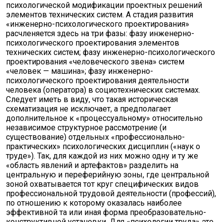
психологической модификации проектных решений
элементов технических систем. А стадия развития
«инженерно-психологического проектирования»
расчленяется здесь на три фазы: фазу инженерно-
психологического проектирования элементов
технических систем; фазу инженерно-психологического
проектирования «человеческого звена» систем
«человек — машина»; фазу инженерно-
психологического проектирования деятельности
человека (оператора) в социотехнических системах.
Следует иметь в виду, что такая историческая
схематизация не исключает, а предполагает
дополнительное к «процессуальному» относительно
независимое структурное рассмотрение (и
существование) отдельных «профессионально-
практических» психологических дисциплин («наук о
труде»). Так, для каждой из них можно одну и ту же
«область явлений и артефактов» разделить на
центральную и переферийную зоны, где центральной
зоной охватывается тот круг специфических видов
профессиональной трудовой деятельности (профессий),
по отношению к которому оказалась наиболее
эффективной та или иная форма преобразовательно-
конструктивной установки. Для «психологии труда» это