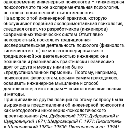
одновременно инженерных психологов – «инженерная
психология это та же экспериментальная психология,
но только повышенной ответственности».
На вопрос о той инженерной практике, которую
обслуживает подобная экспериментальная психология,
следовал ответ, что разработчиков (инженеров)
современных технических систем. Ответ явно
некорректный, поскольку традиционная
исследовательская деятельность психолога (физиолога,
гигиениста и т. п.) не могла кооперироваться с
традиционной же деятельностью инженера: они
возникали и развивались практически независимо
друг от друга и между ними не было
«предустановленной гармонии». Поэтому, например,
психологам, физиологам, врачам самим приходилось
осваивать инженерное мышление и способ
деятельности, а инженерам — психологические знания
и методы.
Принципиально другая позиция по этому вопросу была
выражена в представлении об инженерной психологии
как методологии инженерно-психологического
проектирования
(см. Дубровский 1971; Дубровский и
Щедровицкий 1971; Щедровицкий Г. 1971; Пископпель
и Щедровицкий 1980а; 1980б; Пископпель и др. 1994)
.