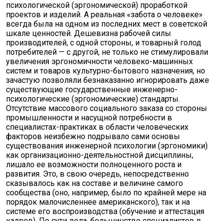
психологической (эргономической) проработкой
проектов и изделий. А реальная «забота о человеке»
всегда была на одном из последних мест в советской
шкале ценностей. Дешевизна рабочей силы
производителей, с одной стороны, и товарный голод
потребителей — с другой, не только не стимулировали
увеличения эргономичности человеко-машинных
систем и товаров культурно-бытового назначения, но
зачастую позволяли безнаказанно игнорировать даже
существующие государственные инженерно-
психологические (эргономические) стандарты.
Отсутствие массового социального заказа со стороны
промышленности и насущной потребности в
специалистах-практиках в области человеческих
факторов неизбежно подрывало сами основы
существования инженерной психологии (эргономики)
как организационно-деятельностной дисциплины,
лишало ее возможности полноценного роста и
развития. Это, в свою очередь, непосредственно
сказывалось как на составе и величине самого
сообщества (оно, например, было по крайней мере на
порядок малочисленнее американского), так и на
системе его воспроизводства (обучение и аттестация
кадров). По сути дела, большинство специалистов в