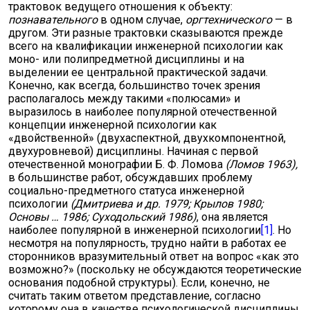
трактовок ведущего отношения к объекту:
познавательного
в одном случае,
оргтехнического
— в
другом. Эти разные трактовки сказываются прежде
всего на квалификации инженерной психологии как
моно- или полипредметной дисциплины и на
выделении ее центральной практической задачи.
Конечно, как всегда, большинство точек зрения
располагалось между такими «полюсами» и
выразилось в наиболее популярной отечественной
концепции инженерной психологии как
«двойственной» (двухаспектной, двухкомпонентной,
двухуровневой) дисциплины. Начиная с первой
отечественной монографии Б. Ф. Ломова
(
Ломов
1963),
в большинстве работ, обсуждавших проблему
социально-предметного статуса инженерной
психологии
(
Дмитриева и др.
1979; Крылов 1980;
Основы … 1986; Суходольский 1986)
, она является
наиболее популярной в инженерной психологии
[1]
. Но
несмотря на популярность, трудно найти в работах ее
сторонников вразумительный ответ на вопрос «как это
возможно?» (поскольку не обсуждаются теоретические
основания подобной структуры). Если, конечно, не
считать таким ответом представление, согласно
которому она в качестве психологической дисциплины