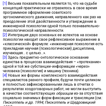
[1]
Весьма показательным является то, что на судьбе
концепций практически не отразилось в свое время
программное оформление советского
эргономического движения, направленного как раз на
преодоление этой двойственности и утверждение в
инженерной психологии одной только познавательно-
психологической направленности.
[2]
Интеграция двух основных ее аспектов на основе
психологии находит свое рефлексивное выражение в
«классической» формуле: «инженерная психология есть
прикладная научная (психологическая) дисциплина,
изучающая… с целью…».
[3]
Здесь предметно-онтологическое основание
единства в процессах взаимодействия – «протекание»
одной и той же субстанции-информации «через»
человека (психология) и машину (техника).
[4]
Новые же формы комплексного взаимодействия
специалистов разного профиля, будучи почти целиком
и полностью зафиксированными лишь в отчетах о
результатах хоздоговорных работ, не могли выступить
в качестве соответствующих
образцов
из-за отсутствия
социально значимых форм фиксации и трансляции (см.:
Пископпель и др. 1994; Пископпель и Щедровицкий