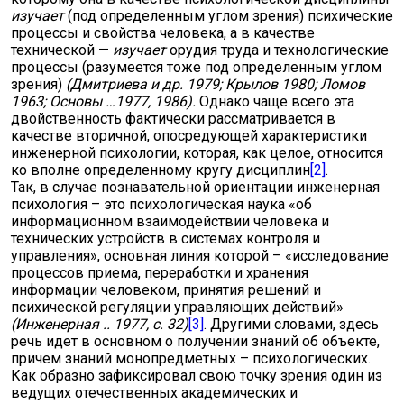
изучает
(под определенным углом зрения) психические
процессы и свойства человека, а в качестве
технической —
изучает
орудия труда и технологические
процессы (разумеется тоже под определенным углом
зрения)
(
Дмитриева и др.
1979; Крылов 1980; Ломов
1963; Основы …1977, 1986).
Однако чаще всего эта
двойственность фактически рассматривается в
качестве вторичной, опосредующей характеристики
инженерной психологии, которая, как целое, относится
ко вполне определенному кругу дисциплин
[2]
.
Так, в случае познавательной ориентации инженерная
психология – это психологическая наука «об
информационном взаимодействии человека и
технических устройств в системах контроля и
управления», основная линия которой – «исследование
процессов приема, переработки и хранения
информации человеком, принятия решений и
психической регуляции управляющих действий»
(
Инженерная .. 1977, с. 32)
[3]
. Другими словами, здесь
речь идет в основном о получении знаний об объекте,
причем знаний монопредметных – психологических.
Как образно зафиксировал свою точку зрения один из
ведущих отечественных академических и