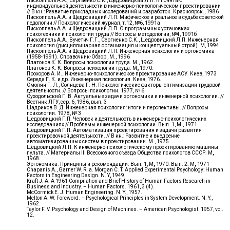
Пископпель А.А., Сергиенко С.К., Щедровицкий Л.П. К понятию
индивидуальной деятельности в инженерно-психологическом проектировании
// В кн.: Развитие прикладных исследований и разработок. Красноярск., 1986
Пископпель А.А. и Щедровицкий Л.П. Мифическое и реальное в судьбе советской
педологии // Психологический журнал, т.12, №6, 1991а
Пископпель А.А. и Щедровицкий Л.П. О программных установках
психотехники и психологии труда // Вопросы методологии, №4, 1991б
Пископпель А.А., Вучетич Г.Г., Сергиенко С.К., Щедровицкий Л.П. Инженерная
психология (дисциплинарная организация и концептуальный строй). М, 1994
Пископпель А.А. и Щедровицкий Л.П. Инженерная психология и эргономика
(1958-1991). Справочник-Обзор , М., 1996
Платонов К. К. Вопросы психологии труда. М., 1962.
Платонов К. К. Вопросы психологии труда. М„ 1970.
Прохоров А. И.. Инженерно-психологическое проектирование АСУ. Киев, 1973
Середа Г. К. и др. Инженерная психология. Киев, 1976.
Смолян Г. Л., Солнцева Г. Н. Психологические факторы оптимизации трудовой
деятельности. // Вопросы психологии. 1977, № 6
Суходольский Г. В. Актуальные задачи эргономики и инженерной психологии. //
Вестник ЛГУ, сер. 6, 1986, вып. 3
Шадриков В. Д. Инженерная психология: итоги и перспективы. // Вопросы
психологии. 1978, № 3
Щедровицкий Г.П. Человек и деятельность в инженерно-психологических
исследованиях // Проблемы инженерной психологии. Вып. 1, М., 1971
Щедровицкий Г.П. Автоматизация проектирования и задачи развития
проектировочной деятельности. // В кн.: Развитие и внедрение
автоматизированных систем в проектировании. М., 1975
Щедровицкий Л.П. К инженерно-психологическому проектированию машины
пульта. // Материалы III Всесоюзного съезда Общества психологов СССР. М„
1968.
Эргономика. Принципы и рекомендации. Вып. 1, М„ 1970. Вып. 2. М„ 1971
Chapanis A., Garner W. R. a. Morgan C. T. Applied Experimental Psychology: Human
Factors in Engineering Design. N. Y„ 1949.
Kraft J. A. A 1961 Compilation and Brief History of Human Factors Research in
Business and Industry. – Human Factors. 1961, 3 (4).
McCormick Е. J. Human Engineering. N. Y., 1957.
Melton A. W. Foreword. – Psychological Principles in System Development. N. Y.,
1962.
Taylor F. V. Psychology and Design of Machines. – American Psychologist. 1957, vol.
12.