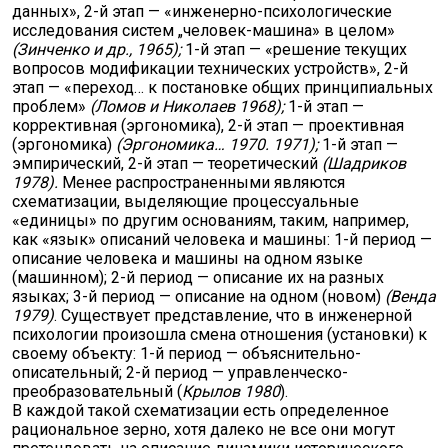
данных», 2-й этап — «инженерно-психологические
исследования систем „человек-машина» в целом»
(
Зинченко и др.
, 1965);
1-й этап — «решение текущих
вопросов модификации технических устройств», 2-й
этап — «переход… к постановке общих принципиальных
проблем»
(
Ломов и Николаев
1968);
1-й этап —
коррективная (эргономика), 2-й этап — проективная
(эргономика)
(
Эргономика… 1970. 1971);
1-й этап —
эмпирический, 2-й этап — теоретический
(
Шадриков
1978).
Менее распространенными являются
схематизации, выделяющие процессуальные
«единицы» по другим основаниям, таким, например,
как «язык» описаний человека и машины: 1-й период —
описание человека и машины на одном языке
(машинном); 2-й период — описание их на разных
языках; 3-й период — описание на одном (новом)
(
Венда
1979)
. Существует представление, что в инженерной
психологии произошла смена отношения (установки) к
своему объекту: 1-й период — объяснительно-
описательный; 2-й период — управленческо-
преобразовательный (
Крылов
1980
).
В каждой такой схематизации есть определенное
рациональное зерно, хотя далеко не все они могут