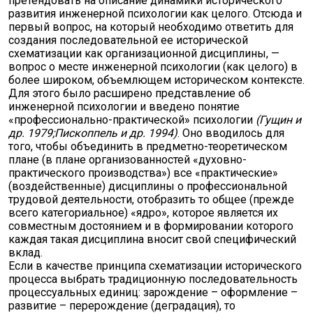
претендовать на описание динамики исторического
развития инженерной психологии как целого. Отсюда и
первый вопрос, на который необходимо ответить для
создания последовательной ее исторической
схематизации как организационной дисциплины, —
вопрос о месте инженерной психологии (как целого) в
более широком, объемлющем историческом контексте.
Для этого было расширено представление об
инженерной психологии и введено понятие
«профессионально-практической» психологии
(Гущин и
др. 1979;Пископпель и др. 1994)
. Оно вводилось для
того, чтобы объединить в предметно-теоретическом
плане (в плане организованностей «духовно-
практического производства») все «практические»
(воздейственные) дисциплины о профессиональной
трудовой деятельности, отобразить то общее (прежде
всего категориальное) «ядро», которое является их
совместным достоянием и в формировании которого
каждая такая дисциплина вносит свой специфический
вклад.
Если в качестве принципа схематизации исторического
процесса выбрать традиционную последовательность
процессуальных единиц: зарождение – оформление –
развитие – перерождение (деградация), то