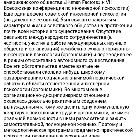
американского общества «Human Factors» и VII
Всесоюзная конференция по инженерной психологии).
Еще один дефект советской инженерной психологии
(но далеко не ее одной), был связан с закрытым
характером жизни советского общества на протяжении
почти всей истории его существования. Отсутствие
реального международного сотрудничества (в
частности, участия в работе международных научных
обществ и организаций) неизбежно сужало горизонты
инженерной психологии (эргономики) и переводило ее
в режим относительно автономного существования.
Все эти обстоятельства вместе взятые не
способствовали сколько-нибудь широкому
разворачиванию социально значимой практической
работы в области отечественной инженерной
психологии (эргономики). Во многом она в
организационно-дисциплинарном отношении
оказалась довольно рахитичным созданием,
вынужденным к тому же делить одну коммунальную
квартиру с психологией труда и эргономикой, не имея
реальной возможности с ними разъехаться и зажить
самостоятельной, полноценной жизнью. Поэтому и
методологическая программа предметно-практической
психологии, развивавшая исходные идеи