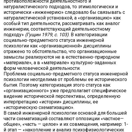
противоположности деятельностного и
натуралистического подходов, то этимологически и
исторически «инженерию» следовало бы связывать с
натуралистической установкой, а «организацию» как
особый тип деятельности, рассматривать как аналог
инженерии, соответствующий деятельностному
подходу»
(
Гущин
1979, с. 103)
. В категоризации
социально-предметного статуса инженерной
психологии как «организационной» дисциплины
отражено то обстоятельство, что организационные
замыслы реализуются не в естественно-природном
«материале», а в «материале» культурно-заданных
форм человеческой деятельности.
Проблема социально-предметного статуса инженерной
психологии неотделима от проблемы ее исторического
бытия. Поэтому категоризация этого статуса как
«организационного» уже предполагает специфическое
видение исторической перспективы, определенную
интерпретацию «истории» дисциплины, ее
«историческую схематизацию».
В самой инженерной психологии основой для большей
части схематизаций составляют оппозиции «частное—
общее», «часть — целое» и их совмещения, например: 1-
й этап — «накопление и анализ психофизиологических