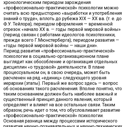
хронологическим периодом зарождения
«профессионально-практической» психологии можно
считать всю предысторию «выработки и употребления
знаний о труде», вплоть до рубежа XIX — XX вв. (т. е. до
Ф.У. Тейлора); периодом оформления — временной
отрезок «начало XX в. — годы первой мировой войны»
(период связан с работами идеологов психотехники,
прежде всего Г.Мюнстерберга); периодом развития —
«годы первой мировой войны — наши дни».
Период развития «профессионально-практической»
психологии в социально-организационном плане
выглядит как обособление и организация отдельных
дисциплин «о трудовой» деятельности. В плане
процессуальном он, в свою очередь, может быть
расчленен на ряд «единиц» следующего уровня
иерархии (этапы). Первый же вопрос здесь — вопрос
об основаниях такого расчленения. Вполне понятно, что
таким основанием должен быть наиболее важный и
существенный принцип данного явления, который
определяет и влияет на все остальные связи. Таким
образом, речь идет о том, что обусловливает развитие
«профессионально-практической» психологии.
Основная разница между процессами исторического
развития научно-познавательных и научно-технических