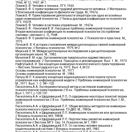
1966; № 12; 1967, № 1.
Ломов Б. Ф. Человек и техника. ЛГУ, 1963
Ломов Б. Ф. О проектировании трудовой деятельности человека. // Материалы
V Всесоюзной конференции по физиологии труда. М„ 1967а.
Ломов Б. Ф. Проектирование деятельности оператора как одна из основных
задач инженерной психологии. // Тезисы докладов конференции по психологии.
ЛГУ, 1967б.
Ломов Б. Ф. Человек в системах управления. М., 1967в.
Ломов Б. Ф.. Николаев В. И. Насущные проблемы инженерной психологии. //
Вторая всесоюзная конференция по инженерной психологии (по проблеме
«человек—автомат»). Л„ 1968
Ломов Б. Ф. О развитии инженерной психологии. // Психология и практика. М„
1975.
Лучков В. В. К истории становления междисциплинарных связей инженерной
психологии. // Вопросы психологии. 1979, № 2
Мирский Э. М. Междисциплинарные исследования и дисциплинарная
организация науки. М., 1982.
Мунипов В. М. и др. Эргономические предпосылки художественного
конструирования. // Эргономика. Принципы и рекомендации. Вып. 1. М., 1970
Нафтульев А. И. Три концепции инженерно-психологического проектирования.
— Вестник Ленинградского ун-та, 1975. Вып. 4, № 23
Основы инженерной психологии. М., 1977
Основы инженерной психологии. М., 1986
Папуш М.П. К анализу концепции индикационного поля панели пульта
управления как информационной модели // Проблемы инженерной психологии.
М., 1971. Вып. 1. С. 98—102.
Пископпель А.А. Экспериментальный метод и системное инженерно-
психологическое проектирование // В кн.: Проблемы инженерной психологии,
Вып.1, 1971, с.103-107
Пископпель А.А. и Щедровицкий Л.П. О содержании некоторых понятий теории
инженерной психологии // В кн.: Проблемы инженерной психологии, Вып.1, М.,
1979
Пископпель А.А. и Щедровицкий Л.П. Общие вопросы методологии инженерно-
психологического проектирования. ТЭ-Д80. М., 1980а
Пископпель А.А. и Щедровицкий Л.П. Инженерная психология или эргономика
// Вопросы психологии, №3, 1980б
Пископпель А.А. и Щедровицкий Л.П. Перспективы развития инженерной
психологии // Вестник МГУ. Сер. 14, Психология, № 1, 1981
Пископпель А.А. и Щедровицкий Л.П. От системы человек-машина к
социотехнической системе // Вопросы психологии, №3, 1982