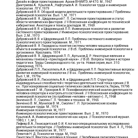
Дизайн в сфере проектирования. Архив ВНИИТЭ, № 470. М., 1967
Дмитриева А.. Крылов А., Нафтульев А. И. Психология труда и инженерная
психология. ЛГУ, 1979
Дубровский В.Я. Об одной модели деятельности проектирования // Проблемы
инженерной психологии. Вып. 1, М., 1971
Дубровский В. Я., Щедровицкий Г. П. Системное проектирование и статус
области человеческих факторов. // II Всесоюзная конференция по технической
кибернетике. Аннотации и тезисы докладов. М., 1969.
Дубровский В.Я. и Щедровицкий Л.П. Инженерная психология и развитие
системного проектирования // Инженерно-психологическое проектирование.
Вып. 2, М., 1970
Дубровский В.Я. и Щедровицкий Л.П. Проблемы системного инженерно-
психологического проектирования. М., 1971.
Дубровский В. Я. Парадоксы понятия системы человек-машина и проблема
объекта в инженерной психологии. // В сб.: Проблемы инженерной психологии и
эргономики. Ярославль. 1974
Дубровский В. Я., Щедровицкий Л. П., Артыков Д. Р. Некоторые явления и
механизмы генезиса «прикладной науки». // В сб.: Вопросы теории и истории
педагогики. Труды Самаркандского гос. ун-та. Новая серия, вып. 310.
Самарканд, 1976
Дубровский Л.П., Пископпель А.А. и Щедровицкий Л.П. Перспективные вопросы
развития инженерной психологии // В кн.: Проблемы инженерной психологии,
Вып.1, М., 1979а
Дубровский В.Я., Пископпель А.А. и Щедровицкий Л.П. Структуры
индивидуальных способностей с теоретико-деятельностной точки зрения // В
кн.: Прогнозирование социально-типических свойств личности, Пермь, 1979б
Зараковский Г. М., Прохоров А. И. Психофизиологический анализ деятельности
человека-оператора и контроль его состояний. // II Всесоюзная конференция по
инженерной психологии (по проблеме «человек—автомат»). Л„ 1968
Зинченко В. П., Смолян Г. П. Человек и техника. М., 1965
Зинченко В. М., Мунипов В. М., Смолян Г. Л. Эргономические основы
организации труда. М., 1974
Инженерная психология. М„ 1977
Инженерно-психологическое проектирование. Вып. 2. М., 1970
Крылов А. А. Инженерная психология как наука. // Психологический журнал.
1980, т. 1, № 2.
Лефевр В.А., Генисаретский О.И. К логико-операциональному исследованию
деятельности оператора. // Проблемы инженерной психологии. Вып. 4. Л„ 1966
Инженерная психология. М., 1977.
Левитов Н. Д. Психология труда. М„ 1963
Линдгрен Н. Факторы человека в технике. // Зарубежная радиоэлектроника,