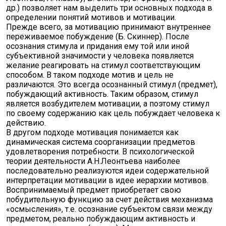
др.) позволяет нам выделить три основных подхода в
определении понятий мотивов и мотивации.
Прежде всего, за мотивацию принимают внутреннее
переживаемое побуждение (Б. Скиннер). После
осознания стимула и придания ему той или иной
субъективной значимости у человека появляется
желание реагировать на стимул соответствующим
способом. В таком подходе мотив и цель не
различаются. Это всегда осознанный стимул (предмет),
побуждающий активность. Таким образом, стимул
является возбудителем мотивации, а поэтому стимул
по своему содержанию как цель побуждает человека к
действию.
В другом подходе мотивация понимается как
динамическая система соорганизации предметов
удовлетворения потребности. В психологической
теории деятельности А.Н.Леонтьева наиболее
последовательно реализуются идеи содержательной
интерпретации мотивации в идее иерархии мотивов.
Воспринимаемый предмет приобретает свою
побудительную функцию за счет действия механизма
«осмысления», т.е. осознание субъектом связи между
предметом, реально побуждающим активность и