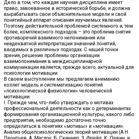
Дело в том, что каждая научная дисциплина имеет
право, завоеванное в исторической борьбе, и должна
вырабатывать свои объяснительные модели и свой
понятийный аппарат описания изучаемых явлений.
Поэтому действительной проблемой системного и, тем
более, комплексного подходов – это проблема снятия
противоречий взаимного непонимания или
неадекватной интерпретации значений понятий,
вводимых в различных подходах. С нашей точки
зрения, решение проблемы организации
взаимопонимания в междисциплинарной
коммуникации является, прежде всего, актуальной для
психологии мотивации.
В своем выступлении мы предлагаем вниманию
коллег модель и систематизацию понятий
«психологической физиологии» человеческой
мотивации.
I. Прежде чем, что-либо утверждать о мотивах
профессиональной деятельности как о детерминантах
формирования организационной культуры, какого либо
предприятия, необходимо достаточно точно
определиться в понятиях «мотивы» и «мотивация».
Анализ общепсихологических теорий мотивации (А.Н.
Леонтьев, А. Маслоу, Б. Скиннер, З. Фрейд, К. Левин, и