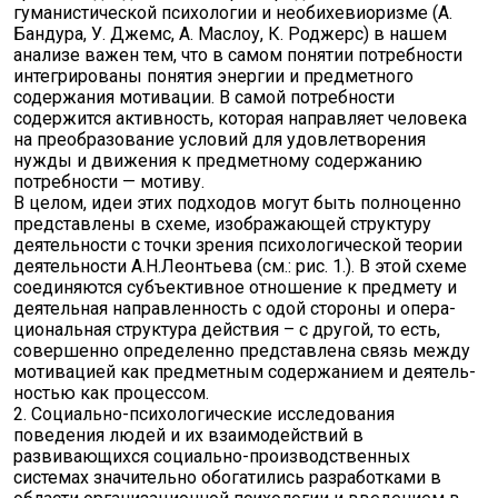
гуманистической психологии и необихевиоризме (А.
Бандура, У. Джемс, А. Маслоу, К. Роджерс) в нашем
анализе важен тем, что в самом понятии потребности
интегрированы понятия энергии и предметного
содержания мотивации. В самой потребности
содержится активность, которая направляет человека
на преобразование условий для удовлетворения
нужды и движения к предметному содержанию
потребности — мотиву.
В целом, идеи этих подходов могут быть полноценно
представлены в схеме, изображающей структуру
деятельности с точки зрения психологической теории
деятельности А.Н.Леонтьева (см.: рис. 1.). В этой схеме
соединяются субъективное отношение к пред­мету и
деятельная направленность с од­ой стороны и опе­ра­
циональная струк­тура действия – с дру­гой, то есть,
совер­шен­но оп­ре­деленно пред­ставлена связь между
мотива­цией как пред­метным содержанием и дея­тель­
ностью как процессом.
2. Социально-психологические исследования
поведения людей и их взаимодействий в
развивающихся социально-производственных
системах значительно обогатились разработками в