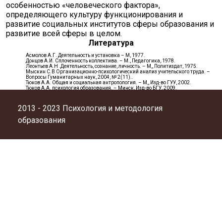
особенностью «человеческого фактора»,
определяющего культуру функционирования и
развитие социальных институтов сферы образования и
развитие всей сферы в целом.
Литература
Асмолов А.Г. Деятельность и установка – М, 1977.
Донцов А.И. Сплоченность коллектива. – М., Педагогика, 1978.
Леонтьев А.Н .Деятельность, сознание, личность. – М,, Политиздат, 1975.
Мыскин С.В Организационно-психологический анализ учительского труда. –
Вопросы Гуманитарных наук, 2004, № 2(11)..
Тюков А.А. Общая и социальная антропология. – М,, Изд-во ГУУ, 2002.
Тюков А.А. психология образования. – Минск, Изд-во БГУ, 2009.
2013 - 2023 Психология и методология
образования