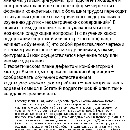
линиями, углами, фигурами; при подсчете площадей и
построении планов не соотносят форму чертежей с
формами конкретных тел; с большим трудом переходят
от изучения одного «геометрического содержания» к
изучению других «геометрических содержаний»’. В
связи с этим, дополнительно к указанным выше,
возникли следующие вопросы: 1) с изучения каких
содержаний (чертежей или конкретных тел) надо
начинать обучение, 2) что собой представляют чертежи
в геометрии и отношения между линиями, углами,
фигурами, 3) как осуществляется научение тому или
иному содержанию.
В теоретическом плане дефектом комбинаторной
методы было то, что провозглашенный принцип —
сообразовать
обучение
с естественным
ходом
умственного роста
ребенка — несмотря на весь
здравый смысл и богатый педагогический опыт, так и
не удалось реализовать.
Поэтому первый шаг, который сделали критики комбинаторной методы,
состоял в попытке учесть при построении курсов геометрии законы
умственного роста ребенка (при этом предполагалось, что одновременно
удастся получить ответ на поставленные выше вопросы). В частности,
последующие педагоги постарались реализовать основные положения о
природе познания (научения): 1) познание должно начинаться с ощущения, т. е.
с чувственного восприятия единичных вещей и предметов, 2) знания и понятия
(в частности, геометрические знания и формы) появляются как продукты
ощущения и мышления, 3) чтобы облегчить движение в знаниях и понятиях,
последние закрепляется с помощью знаков (следовательно, фигуры и формы