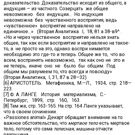
доказательство. Доказательство исходит из общего, а
индукция — из частного. Созерцать же общее
невозможно без индукции… Но индукция
невозможна без чувственного восприятия, ведь
«чувственное» восприятие направлено на
единичное…» (Вторая Аналитика. I, 18, 81 а 38-в9^ .
«Но и через чувственное восприятие нельзя знать
общее, так как если восприятие и направлено на такое-
то, а не просто на это, однако воспри нимается
необходимо это где-то и теперь. Общее же то, что во
всем, воспринять невозможно, так как оно не это и
не теперь, иначе оно не было бы общим. Под
общим мы разумеем то, что всегда и повсюду»
(Вторая Аналитика, I, 31, 87 в 28—32).
[6] АРИСТОТЕЛЬ. Метафизика, М.—Л., 1934, стр. 218—
223.
[7] Ф. А. ЛАНГЕ. История материализма, С.-
Петербург, 1899, стр. 160, 163.
[8] Там же, стр. 163-165. На стр. 164 Ланге указывает,
что в своем сочинении.
«Passiones animal» Декарт обращает внимание на то
важное обстоятельство, что
мертвое тело
есть мертвое
тело, потому что сама
телесная, машина
отчасти
разрушена.