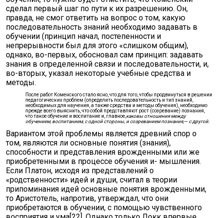
сделал первый шаг по пути к их разрешению. Он,
правда, не смог ответить на вопрос о том, какую
последовательность знаний необходимо задавать в
обучении (принцип начал, постепенности и
непрерывности был для этого «слишком общим),
однако, во-первых, обосновал сам принцип: задавать
знания в определенной связи и последовательности, и,
во-вторых, указал некоторые учебные средства и
методы.
После работ Коменского стало ясно, что для того, чтобы продвинуться в решении
педагогических проблем (определить последовательность и тип знаний,
необходимых для научения, а также средства и методы обучения), необходимо
прежде всего выяснить, что собой представляют рост (созревание) познания,
что такое обучение и воспитание и, главное,
каковы отношения между
обучением, воспитанием, с одной стороны, и созреванием познания,
—
с другой.
Вариантом этой проблемы является древний спор о
том, являются ли основные понятия (знания),
способности и представления врожденными или же
приобретенными в процессе обучения и- мышления.
Если Платон, исходя из представлений о
«родственности» идей и души, считал в теории
припоминания идей основные понятия врожденными,
то Аристотель, напротив, утверждал, что они
приобретаются в обучении, с помощью чувственного
восприятия и ума[22]. Однако только Локк впервые