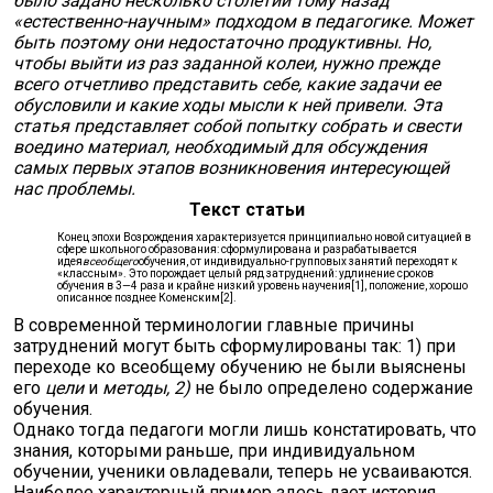
было задано несколько столетий тому назад
«естественно-научным» подходом в педагогике. Может
быть поэтому они недостаточно продуктивны. Но,
чтобы выйти из раз заданной колеи, нужно прежде
всего отчетливо представить себе, какие задачи ее
обусловили и какие ходы мысли к ней привели. Эта
статья представляет собой попытку собрать и свести
воедино материал, необходимый для обсуждения
самых первых этапов возникновения интересующей
нас проблемы.
Текст статьи
Конец эпохи Возрождения характеризуется принципиально новой ситуацией в
сфере школьного образования: сформулирована и разрабатывается
идея
всеобщего
обучения, от индивидуально-групповых занятий переходят к
«классным». Это порождает целый ряд затруднений: удлинение сроков
обучения в 3—4 раза и крайне низкий уровень научения[1], положение, хорошо
описанное позднее Коменским[2].
В современной терминологии главные причины
затруднений могут быть сформулированы так: 1) при
переходе ко всеобщему обучению не были выяснены
его
цели
и
методы, 2)
не было определено содержание
обучения.
Однако тогда педагоги могли лишь констатировать, что
знания, которыми раньше, при индивидуальном
обучении, ученики овладевали, теперь не усваиваются.
Наиболее характерный пример здесь дает история