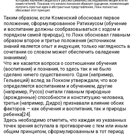
которому научение сводилось к рассматриванию, обследованию вещей или их
заместителей. Показав, что начало познания образует ощущение, позволяющее
получить простые идеи и абстрактные представления, Локк полностью
обосновал этот принцип.
Таким образом, если Коменский обосновал первое
положение, сформулированное Ратихиусом (обучение
и воспитание должны сообразовываться с ходом и
порядком самой природы), то Локк обосновал главным
образом второе и третье положения (источником
знаний является опыт и индукция; только наглядность в
сочетании со словом может обеспечить овладение
знаниями).
Что же касается вопроса о соотношении обучения
(воспитания) и познания, то здесь так и не было
сделано ничего существенного. Одни (например,
Гельвеций) вслед за Локком утверждали, что все
определяется воспитанием и обучением, другие
(например, Руссо) считали главным природные
(врожденные) способности и конституцию человека,
третьи (например, Дидро) признавали влияние обоих
факторов — как обучения и воспитания, так и природы
ребенка[24].
Здесь необходимо отметить, что каждая из указанных
точек зрения вступала в противоречие с тем или иным
общим принципом, сформулированным в тот период