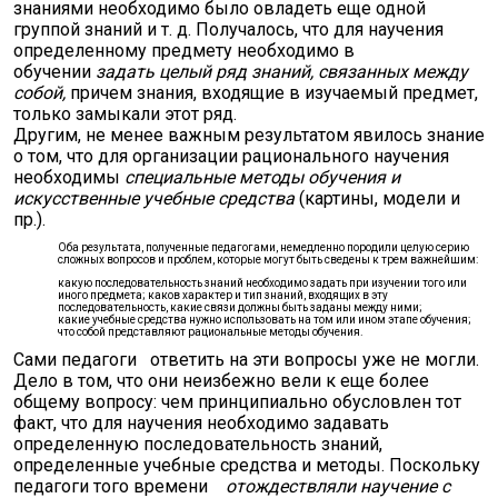
знаниями необходимо было овладеть еще одной
группой знаний и т. д. Получалось, что для научения
определенному предмету необходимо в
обучении
задать целый ряд знаний, связанных между
собой,
причем знания, входящие в изучаемый предмет,
только замыкали этот ряд.
Другим, не менее важным результатом явилось знание
о том, что для организации рационального научения
необходимы
специальные методы обучения и
искусственные учебные средства
(картины, модели и
пр.).
Оба результата, полученные педагогами, немедленно породили целую серию
сложных вопросов и проблем, которые могут быть сведены к трем важнейшим:
какую последовательность знаний необходимо задать при изучении того или
иного предмета; каков характер и тип знаний, входящих в эту
последовательность, какие связи должны быть заданы между ними;
какие учебные средства нужно использовать на том или ином этапе обучения;
что собой представляют рациональные методы обучения.
Сами педагоги ответить на эти вопросы уже не могли.
Дело в том, что они неизбежно вели к еще более
общему вопросу: чем принципиально обусловлен тот
факт, что для научения необходимо задавать
определенную последовательность знаний,
определенные учебные средства и методы. Поскольку
педагоги того времени
отождествляли научение с