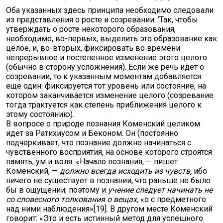
Оба указанных здесь принципа необходимо следовали
из представления о росте и созревании. ‘Так, чтобы
утверждать о росте некоторого образования,
необходимо, во-первых, выделить это образование как
целое, и, во-вторых, фиксировать во времени
непрерывное и постепенное изменение этого целого
(обычно в сторону усложнения). Если же речь идет о
созревании, то к указанным моментам добавляется
еще один: фиксируется тот уровень или состояние, на
котором заканчивается изменение целого (созревание
тогда трактуется как степень приближения целого к
этому состоянию).
В вопросе о природе познания Коменский целиком
идет за Ратихиусом и Беконом. Он (постоянно
подчеркивает, что познание должно начинаться с
чувственного восприятия, на основе которого строятся
память, ум и воля. «Начало познания, — пишет
Коменский, —
должно всегда исходить из чувств,
ибо
ничего не существует в познании, что раньше не было
бы в ощущении; поэтому и
учение следует начинать не
со словесного толкования о вещах,
«о с предметного
над ними наблюдения»[19]. В другом месте Коменский
говорит: «Это и есть истинный метод для успешного