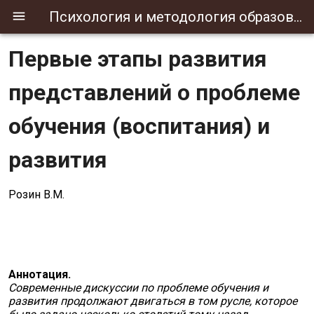
Психология и методология образования
Первые этапы развития
представлений о проблеме
обучения (воспитания) и
развития
Розин В.М.
http://Вадим Маркович Розин — д-р филос.
наук, проф. спец. в обл. методол., культурологии, филос.
техники, психол. педагогики; вед. н.с. ин-та философии
РАН. Один из первых учеников Г.П. Щедровицкого и
активный участник Московского методологического
кружка (ММК).
Аннотация.
Современные дискуссии по проблеме обучения и
развития продолжают двигаться в том русле, которое