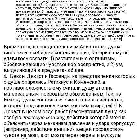
полученных в индукции недоказуемых начал, строится само
доказательство[5]. Следовательно, в концепции Аристотеля знания (в
частности, геометрические) получаются или через индукцию или через
доказательство. В первом случае знания получаются за счет совместной
деятельности чувственного восприятия и ума, а во втором — за счет
деятельности одного ума. Эти же представления определили позицию
Аристотеля в вопросе о том, какова природа чертежей и геометрических
объектов (линий, точек, фигур, тел). Он считал, что геометрические объекты
возникают в процессе чувственного восприятия единичных вещей, когда вещи
за счет ума рассматриваются только в той мере, в какой они составлены из
точек, линий, плоскостей, тел и только следующим шагом для изображения этих
объектов и оперирования с ними строятся соответствующие чертежи[6].
Кроме того, по представлениям Аристотеля, душа
включала в себя две составляющие, которые ему не
удавалось связать: 1) растительные организмы,
обеспечивающие чувственное восприятие, и 2) ум,
выделяющий в предметах общее.
Ф. Бекон, Декарт и Гассенди, на представления которых
о душе опирались Ратихиус и Коменский, в
противоположность ему считали душу вполне
материальным, природным образованием. Так, по
Бекону, душа состояла из очень тонкого вещества,
которое (подчинялось всем законам природы[7]. К
Декарт в целом ряде работ (рассматривал душу как
особую
телесную машину,
действия которой можно
объяснить через механизм давления и удара корпускул
(например, действие внешних вещей посредством
чувств на мозг, а от мозга через нервы и мускулы