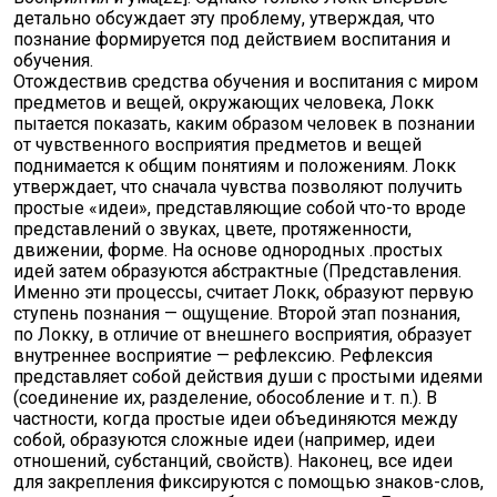
детально обсуждает эту проблему, утверждая, что
познание формируется под действием воспитания и
обучения.
Отождествив средства обучения и воспитания с миром
предметов и вещей, окружающих человека, Локк
пытается показать, каким образом человек в познании
от чувственного восприятия предметов и вещей
поднимается к общим понятиям и положениям. Локк
утверждает, что сначала чувства позволяют получить
простые «идеи», представляющие собой что-то вроде
представлений о звуках, цвете, протяженности,
движении, форме. На основе однородных .простых
идей затем образуются абстрактные (Представления.
Именно эти процессы, считает Локк, образуют первую
ступень познания — ощущение. Второй этап познания,
по Локку, в отличие от внешнего восприятия, образует
внутреннее восприятие — рефлексию. Рефлексия
представляет собой действия души с простыми идеями
(соединение их, разделение, обособление и т. п.). В
частности, когда простые идеи объединяются между
собой, образуются сложные идеи (например, идеи
отношений, субстанций, свойств). Наконец, все идеи
для закрепления фиксируются с помощью знаков-слов,