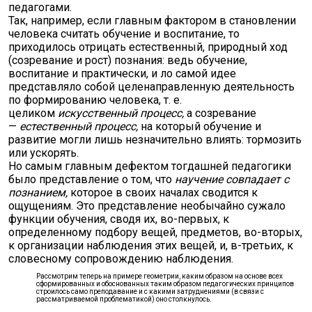
педагогами.
Так, например, если главным фактором в становлении
человека считать обучение и воспитание, то
приходилось отрицать естественный, природный ход
(созревание и рост) познания: ведь обучение,
воспитание и практически, и ло самой идее
представляло собой целенаправленную деятельность
по формированию человека, т. е.
целиком
искусственный процесс,
а созревание
—
естественный процесс,
на который обучение и
развитие могли лишь незначительно влиять: тормозить
или ускорять.
Но самым главным дефектом тогдашней педагогики
было представление о том, что
научение совпадает с
познанием,
которое в своих началах сводится к
ощущениям. Это представление необычайно сужало
функции обучения, сводя их, во-первых, к
определенному подбору вещей, предметов, во-вторых,
к организации наблюдения этих вещей, и, в-третьих, к
словесному сопровождению наблюдения.
Рассмотрим теперь на примере геометрии, каким образом на основе всех
сформированных и обоснованных таким образом педагогических принципов
строилось само преподавание и с какими затруднениями (в связи с
рассматриваемой проблематикой) оно столкнулось.