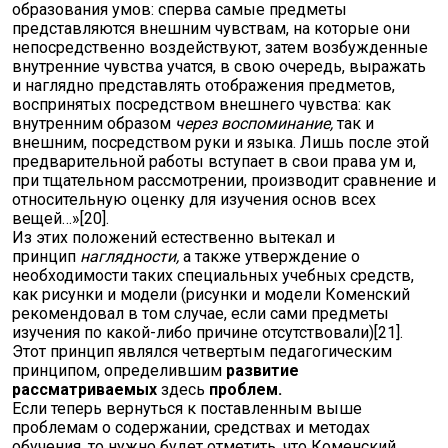
образования умов: сперва самые предметы
представляются внешним чувствам, на которые они
непосредственно воздействуют, затем возбужденные
внутренние чувства учатся, в свою очередь, выражать
и наглядно представлять отображения предметов,
воспринятых посредством внешнего чувства: как
внутренним образом
через воспоминание,
так и
внешним, посредством руки и языка. Лишь после этой
предварительной работы вступает в свои права ум и,
при тщательном рассмотрении, производит сравнение и
относительную оценку для изучения основ всех
вещей…»[20].
Из этих положений естественно вытекал и
принцип
наглядности,
а также утверждение о
необходимости таких специальных учебных средств,
как рисунки и модели (рисунки и модели Коменский
рекомендовал в том случае, если сами предметы
изучения по какой-либо причине отсутствовали)[21].
Этот принцип являлся четвертым педагогическим
принципом, определившим
развитие
рассматриваемых
здесь
проблем.
Если теперь вернуться к поставленным выше
проблемам о содержании, средствах и методах
обучения, то нужно будет отметить, что Коменский