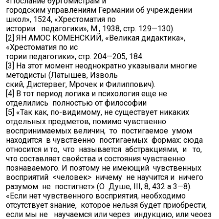
«Послание бургомистрам и
городским управлениям Германии об учреждении
школ», 1524, «Хрестоматия по
истории педагогики», М., 1938, стр. 129—130).
[2] ЯН АМОС КОМЕНСКИЙ, «Великая дидактика»,
«Хрестоматия по ис
тории педагогики», стр. 204—205, 184.
[3] На этот момент неоднократно указывали многие
методисты (Латышев, Изволь
ский, Дистервег, Мрочек и Филиппович).
[4] В тот период логика и психология еще не
отделились полностью от философии
[5] «Так как, по-видимому, не существует никаких
отдельных предметов, помимо чувственно
воспринимаемых величин, то постигаемое умом
находится в чувственно постигаемых формах: сюда
относится и то, что называется абстракциями, и то,
что составляет свойства и состояния чувственно
познаваемого. И поэтому не имеющий чувственных
восприятий <человек> ничему не научится и ничего
разумом не постигнет» (О Душе, III, 8, 432 а 3—8).
«Если нет чувственного восприятия, необходимо
отсутствует знание, которое нельзя будет приобрести,
если мы не научаемся или через индукцию, или чеоез