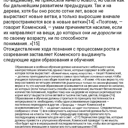
по-видимому, не приносили ничего нового, но были как
бы дальнейшим развитием предыдущих. Так и на
дереве, хотя бы оно росло сотни лет, вовсе не
вырастают новые ветви, а только выросшие вначале
распространяются все в новые ветки»[14]. «Поэтому, —
говорит Коменский, — умам причиняется насилие, если
их направляют на вещи, до которых они
не доросли
ни
по своему возрасту, ни по способности
понимания…»[15].
Отождествление хода познания с процессами роста и
созревания заставляет Коменского выдвинуть
следующие идеи образования и обучения:
Образование и особенно обучение должно начинаться с небольшого числа
наипростейших элементов, однако таких, которые содержат в себе целое,
которое потом вырастает.
«Всякий язык, наука, искусство,
— пишет Коменский,
—
должны преподаваться сначала с самых простейших основных начал,
чтобы
учащиеся получали о них общее понятие в целом…» И ниже: «Но как верно то, что
мир составлен из четырех элементов
(различных только по своим формам),
так
верно и то, что научное образование основывается на весьма немногих началах,
из которых (если только знать способы их различения) вытекает бесчисленное
количество положений, подобно тому как на дереве из хорошо укрепившегося
корня могут вырасти сотни ветвей и тысячи листьев, цветов, плодов»[16].
Образование и обучение должны строиться по принципу постепенности и
непрерывности: необходимо, чтобы одни усваиваемые содержания —
постепенно переходили в другие.
«Природа,
— пишет Коменский в
основоположении VII, —
не делает скачков, но идет постепенно.
Следовательно,
сообразно с этим: 1) вся совокупность научных занятий должна быть точно
разделена на классы так, чтобы предыдущее повсюду пролагало путь
последующему и возжигало для него свет…»[17] Перечисляя средства, которые
должны привести к улучшению обучения, Коменский проводит ту же мысль:
«Все будет идти в неразрывной последовательности так, чтобы все сегодняшнее
закрепляло вчерашнее и пролагало путь завтрашнему»[18].