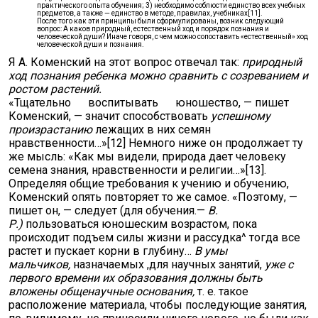
практического опыта обучения; 3) необходимо соблюсти единство всех учебных
предметов, а также — единство в методе, правилах, учебниках[11].
После того как эти принципы были сформулированы, возник следующий
вопрос: А каков природный, естественный ход и порядок познания и
человеческой души? Иначе говоря, с чем можно сопоставить «естественный» ход
человеческой души и познания.
Я А. Коменский на этот вопрос отвечал так:
природный
ход познания ребенка можно сравнить с созреванием и
ростом растений.
«Тщательно воспитывать юношество, — пишет
Коменский, — значит способствовать
успешному
произрастанию
лежащих в них семян
нравственности…»[12] Немного ниже он продолжает ту
же мысль: «Как мы видели, природа дает человеку
семена знания, нравственности и религии…»[13].
Определяя общие требования к учению и обучению,
Коменский опять повторяет то же самое. «Поэтому, —
пишет он, — следует (для обучения.—
В.
Р.)
пользоваться юношеским возрастом, пока
происходит подъем силы жизни и рассудка^ тогда все
растет и пускает корни в глубину…
В умы
мальчиков,
назначаемых ,для научных занятий,
уже с
первого времени их образования должны быть
вложены общенаучные основания,
т. е. такое
расположение материала, чтобы последующие занятия,