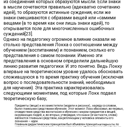
из соединения которых образуются мысли. Если знаки
в мысли сочетаются правильно (адекватно сочетанию
идей), то образуются истинные суждения, если же
знаки смешиваются с образами вещей или «самими
вещами {в то время как они лишь знаки идей), то
открывается поле для многочисленных ошибочных
суждений[23].
Однако на педагогику огромное влияние оказали не
столько представления Локка о соотношении между
обучением (воспитанием) и познанием, сколько его
представления о самом познании. Именно эти
представления в основном определили дальнейшую
линию развития педагогики. И это понятно. Ведь Локку
впервые на теоретическом уровне удалось обосновать
сложившуюся в то время практику обучения (исключая
вопрос о последовательности знаний, необходимых
для научения). Эта практика характеризовалась
следующими моментами, под которые Локк подвел
теоретическую базу;
Предметы (вещи) и их заместители (модели и рисунки), .наряду со словом,
были главными средствами обучения. Этот момент Локк обосновал, во-первых,
отождествив средства воспитания и обучения с миром предметов и вещей,
окружающих людей, и, во-вторых, утверждая, что знаки (в частности, слова)
являются главным средством, закрепляющим у человека элементы его
познания — идеи.
Главным дидактическим принципом был объявлен принцип
наглядности,
по