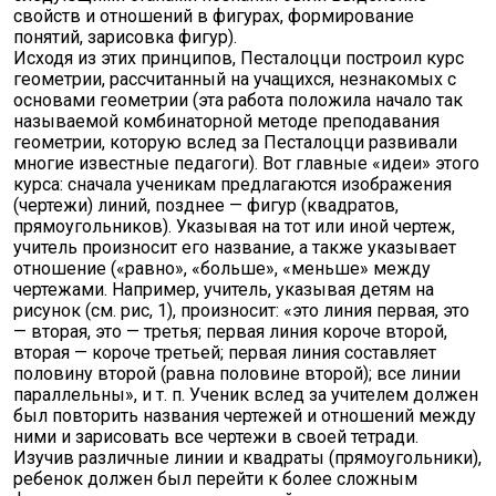
свойств и отношений в фигурах, формирование
понятий, зарисовка фигур).
Исходя из этих принципов, Песталоцци построил курс
геометрии, рассчитанный на учащихся, незнакомых с
основами геометрии (эта работа положила начало так
называемой комбинаторной методе преподавания
геометрии, которую вслед за Песталоцци развивали
многие известные педагоги). Вот главные «идеи» этого
курса: сначала ученикам предлагаются изображения
(чертежи) линий, позднее — фигур (квадратов,
прямоугольников). Указывая на тот или иной чертеж,
учитель произносит его название, а также указывает
отношение («равно», «больше», «меньше» между
чертежами. Например, учитель, указывая детям на
рисунок (см. рис, 1), произносит: «это линия первая, это
— вторая, это — третья; первая линия короче второй,
вторая — короче третьей; первая линия составляет
половину второй (равна половине второй); все линии
параллельны», и т. п. Ученик вслед за учителем должен
был повторить названия чертежей и отношений между
ними и зарисовать все чертежи в своей тетради.
Изучив различные линии и квадраты (прямоугольники),
ребенок должен был перейти к более сложным