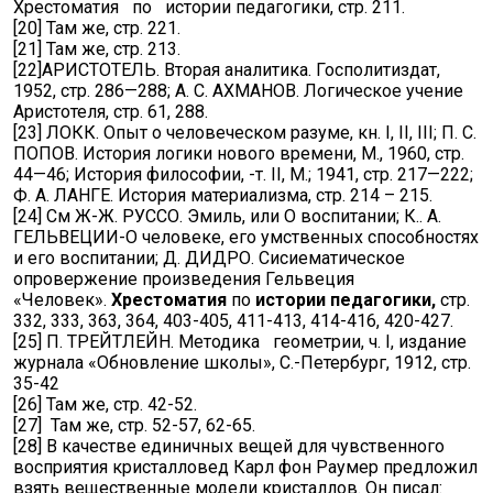
Хрестоматия по истории педагогики, стр. 211.
[20] Там же, стр. 221.
[21] Там же, стр. 213.
[22]АРИСТОТЕЛЬ. Вторая аналитика. Госполитиздат,
1952, стр. 286—288; А. С. АХМАНОВ. Логическое учение
Аристотеля, стр. 61, 288.
[23] ЛОКК. Опыт о человеческом разуме, кн. I, II, III; П. С.
ПОПОВ. История логики нового времени, М., 1960, стр.
44—46; История философии, -т. II, М.; 1941, стр. 217—222;
Ф. А. ЛАНГЕ. История материализма, стр. 214 – 215.
[24] См Ж-Ж. РУССО. Эмиль, или О воспитании; К.. А.
ГЕЛЬВЕЦИИ-О человеке, его умственных способностях
и его воспитании; Д. ДИДРО. Сисиематическое
опровержение произведения Гельвеция
«Человек».
Хрестоматия
по
истории педагогики,
стр.
332, 333, 363, 364, 403-405, 411-413, 414-416, 420-427.
[25] П. ТРЕЙТЛЕЙН. Методика геометрии, ч. I, издание
журнала «Обновление школы», С.-Петербург, 1912, стр.
35-42
[26] Там же, стр. 42-52.
[27] Там же, стр. 52-57, 62-65.
[28] В качестве единичных вещей для чувственного
восприятия кристалловед Карл фон Раумер предложил
взять вещественные модели кристаллов. Он писал: