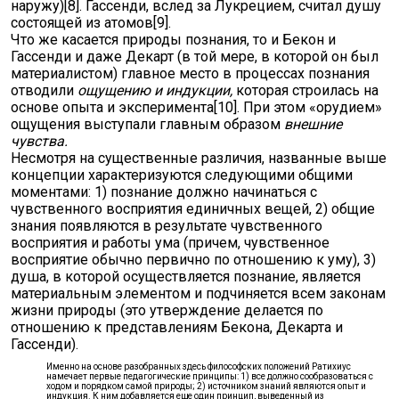
наружу)[8]. Гассенди, вслед за Лукрецием, считал душу
состоящей из атомов[9].
Что же касается природы познания, то и Бекон и
Гассенди и даже Декарт (в той мере, в которой он был
материалистом) главное место в процессах познания
отводили
ощущению и индукции,
которая строилась на
основе опыта и эксперимента[10]. При этом «орудием»
ощущения выступали главным образом
внешние
чувства.
Несмотря на существенные различия, названные выше
концепции характеризуются следующими общими
моментами: 1) познание должно начинаться с
чувственного восприятия единичных вещей, 2) общие
знания появляются в результате чувственного
восприятия и работы ума (причем, чувственное
восприятие обычно первично по отношению к уму), 3)
душа, в которой осуществляется познание, является
материальным элементом и подчиняется всем законам
жизни природы (это утверждение делается по
отношению к представлениям Бекона, Декарта и
Гассенди).
Именно на основе разобранных здесь философских положений Ратихиус
намечает первые педагогические принципы: 1) все должно сообразоваться с
ходом и порядком самой природы; 2) источником знаний являются опыт и
индукция. К ним добавляется еще один принцип, выведенный из