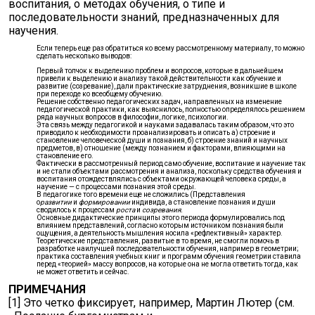
воспитания, о методах обучения, о типе и
последовательности знаний, предназначенных для
научения.
Если теперь еще раз обратиться ко всему рассмотренному материалу, то можно
сделать несколько выводов:
Первый толчок к выделению проблем и вопросов, которые в дальнейшем
привели к выделению и анализу такой действительности как обучение и
развитие (созревание), дали практические затруднения, возникшие в школе
при переходе ко всеобщему обучению.
Решение собственно педагогических задач, направленных на изменение
педагогической практики, как выяснилось, полностью определялось решением
ряда научных вопросов в философии, логике, психологии.
Эта связь между педагогикой и науками задавалась таким образом, что это
приводило к необходимости проанализировать и описать а) строение и
становление человеческой души и познания, б) строение знаний и научных
предметов, в) отношение (между познанием и факторами, влияющими на
становление его.
Фактически в рассмотренный период само обучение, воспитание и научение так
и не стали объектами рассмотрения и анализа, поскольку средства обучения и
воспитания отождествлялись с объектами окружающей человека среды, а
научение — с процессами познания этой среды.
В педагогике того времени еще не сложились (Представления
о
развитии
и
формировании
индивида, а становление познания и души
сводилось к процессам
роста
и
созревания.
Основные дидактические принципы этого периода формулировались под
влиянием представлений, согласно которым источником познания были
ощущения, а деятельность мышления носила «рефлективный» характер.
Теоретические представления, развитые в то время, не смогли помочь в
разработке наилучшей последовательности обучения, например в геометрии;
практика составления учебных книг и программ обучения геометрии ставила
перед «теорией» массу вопросов, на которые она не могла ответить тогда, как
не может ответить и сейчас.
ПРИМЕЧАНИЯ
[1] Это четко фиксирует, например, Мартин Лютер (см.