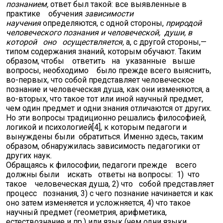
познанием,
ответ был такой: все выявленные в
практике обучения
зависимости
научения
определяются, с одной стороны,
природой
человеческого познания и человеческой,
души, в
которой
оно
осуществляется,
а, с другой стороны,—
типом содержания знаний, которым обучают. Таким
образом, чтобы ответить на указанные выше
вопросы, необходимо было прежде всего выяснить,
во-первых, что собой представляет человеческое
познание и человеческая душа, как они изменяются, а
во-вторых, что такое тот или иной научный предмет,
чем один предмет и одни знания отличаются от других.
Но эти вопросы традиционно решались философией,
логикой и психологией[4], к которым педагоги и
вынуждены были обратиться. Именно здесь, таким
образом, обнаружилась зависимость педагогики от
других наук.
Обращаясь к философии, педагоги прежде всего
должны были искать ответы на вопросы: 1) что
такое человеческая душа, 2) что собой представляет
процесс познания, 3) с чего познание начинается и как
оно затем изменяется и усложняется, 4) что такое
научный предмет (геометрия, арифметика,
естествознание и пр.) или язык (чем одни языки