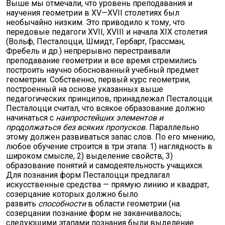
Выше мы отмечали, что уровень преподавания и
научения геометрии в XV—XVII столетиях был
необычайно низким. Это приводило к тому, что
передовые педагоги XVII, XVIII и начала XIX столетия
(Вольф, Песталоцци, Шмидт, Гербарт, Грассман,
Фребель и др.) непрерывно перестраивали
преподавание геометрии и все время стремились
построить научно обоснованный учебный предмет
геометрии. Собственно, первый курс геометрии,
построенный на основе указанных выше
педагогических принципов, принадлежал Песталоцци.
Песталоцци считал, что всякое образование должно
начинаться с
наипростейших элементов и
продолжаться без всяких пропусков.
Параллельно
этому должен развиваться запас слов. По его мнению,
любое обучение строится в три этапа: 1) наглядность в
широком смысле, 2) выделение свойств, 3)
образование понятий и самодеятельность учащихся.
Для познания форм Песталоцци предлагал
искусственные средства — прямую линию и квадрат,
созерцание которых должно было
развить
способности
в области геометрии (на
созерцании познание форм не заканчивалось;
следующими этапами познания были выделение