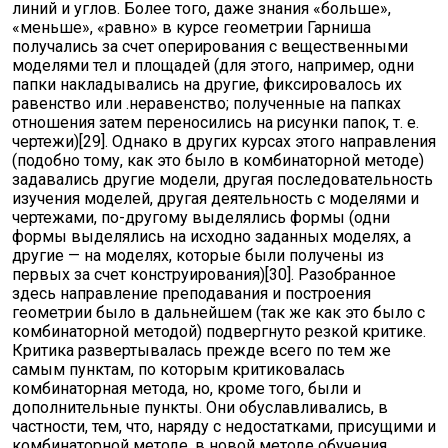
линий и углов. Более того, даже знания «больше»,
«меньше», «равно» в курсе геометрии Гарниша
получались за счет оперирования с вещественными
моделями тел и площадей (для этого, например, одни
папки накладывались на другие, фиксировалось их
равенство или .неравенство; полученные на папках
отношения затем переносились на рисунки папок, т. е.
чертежи)[29]. Однако в других курсах этого направления
(подобно тому, как это было в комбинаторной методе)
задавались другие модели, другая последовательность
изучения моделей, другая деятельность с моделями и
чертежами, по-другому выделялись формы (одни
формы выделялись на исходно заданных моделях, а
другие — на моделях, которые были получены из
первых за счет конструирования)[30]. Разобранное
здесь направление преподавания и построения
геометрии было в дальнейшем (так же как это было с
комбинаторной методой) подвергнуто резкой критике.
Критика развертывалась прежде всего по тем же
самым пунктам, по которым критиковалась
комбинаторная метода, но, кроме того, были и
дополнительные пункты. Они обуславливались, в
частности, тем, что, наряду с недостатками, присущими и
комбинаторной методе, в новой методе обучения