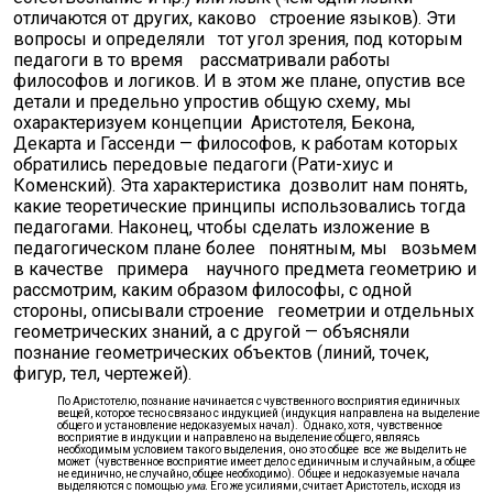
отличаются от других, каково строение языков). Эти
вопросы и определяли тот угол зрения, под которым
педагоги в то время рассматривали работы
философов и логиков. И в этом же плане, опустив все
детали и предельно упростив общую схему, мы
охарактеризуем концепции Аристотеля, Бекона,
Декарта и Гассенди — философов, к работам которых
обратились передовые педагоги (Рати-хиус и
Коменский). Эта характеристика дозволит нам понять,
какие теоретические принципы использовались тогда
педагогами. Наконец, чтобы сделать изложение в
педагогическом плане более понятным, мы возьмем
в качестве примера научного предмета геометрию и
рассмотрим, каким образом философы, с одной
стороны, описывали строение геометрии и отдельных
геометрических знаний, а с другой — объясняли
познание геометрических объектов (линий, точек,
фигур, тел, чертежей).
По Аристотелю, познание начинается с чувственного восприятия единичных
вещей, которое тесно связано с индукцией (индукция направлена на выделение
общего и установление недоказуемых начал). Однако, хотя, чувственное
восприятие в индукции и направлено на выделение общего, являясь
необходимым условием такого выделения, оно это общее все же выделить не
может (чувственное восприятие имеет дело с единичным и случайным, а общее
не единично, не случайно, общее необходимо). Общее и недоказуемые начала
выделяются с помощью
ума.
Его же усилиями, считает Аристотель, исходя из