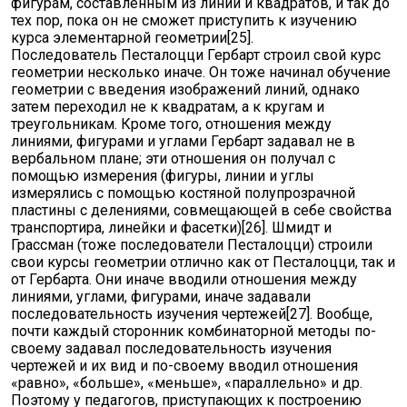
фигурам, составленным из линий и квадратов, и так до
тех пор, пока он не сможет приступить к изучению
курса элементарной геометрии[25].
Последователь Песталоцци Гербарт строил свой курс
геометрии несколько иначе. Он тоже начинал обучение
геометрии с введения изображений линий, однако
затем переходил не к квадратам, а к кругам и
треугольникам. Кроме того, отношения между
линиями, фигурами и углами Гербарт задавал не в
вербальном плане; эти отношения он получал с
помощью измерения (фигуры, линии и углы
измерялись с помощью костяной полупрозрачной
пластины с делениями, совмещающей в себе свойства
транспортира, линейки и фасетки)[26]. Шмидт и
Грассман (тоже последователи Песталоцци) строили
свои курсы геометрии отлично как от Песталоцци, так и
от Гербарта. Они иначе вводили отношения между
линиями, углами, фигурами, иначе задавали
последовательность изучения чертежей[27]. Вообще,
почти каждый сторонник комбинаторной методы по-
своему задавал последовательность изучения
чертежей и их вид и по-своему вводил отношения
«равно», «больше», «меньше», «параллельно» и др.
Поэтому у педагогов, приступающих к построению