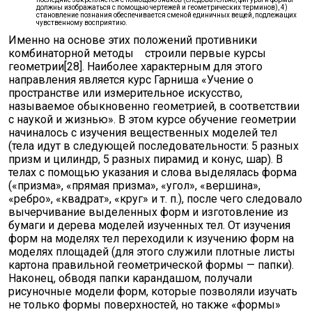
должны изображаться с помощью чертежей и геометрических терминов), 4)
становление познания обеспечивается сменой единичных вещей, подлежащих
чувственному восприятию.
Именно на основе этих положений противники
комбинаторной методы строили первые курсы
геометрии[28]. Наиболее характерным для этого
направления является курс Гарниша «Учение о
пространстве или измерительное искусство,
называемое обыкновенно геометрией, в соответствии
с наукой и жизнью». В этом курсе обучение геометрии
начиналось с изучения вещественных моделей тел
(тела идут в следующей последовательности: 5 разных
призм и цилиндр, 5 разных пирамид и конус, шар). В
телах с помощью указания и слова выделялась форма
(«призма», «прямая призма», «угол», «вершина»,
«ребро», «квадрат», «круг» и т. п.), после чего следовало
вычерчивание выделенных форм и изготовление из
бумаги и дерева моделей изученных тел. От изучения
форм на моделях тел переходили к изучению форм на
моделях площадей (для этого служили плотные листы
картона правильной геометрической формы — папки).
Наконец, обводя папки карандашом, получали
рисуночные модели форм, которые позволяли изучать
не только формы поверхностей, но также «формы»