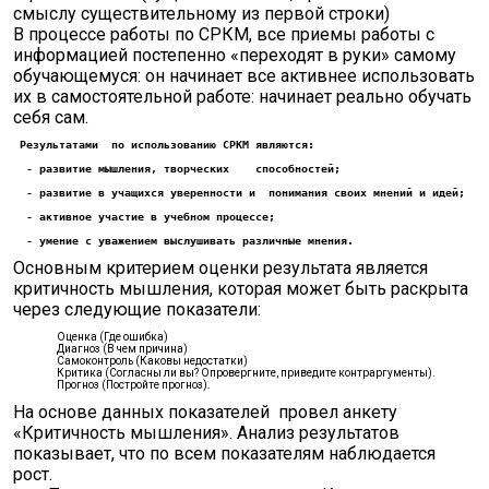
смыслу существительному из первой строки)
В процессе работы по СРКМ, все приемы работы с
информацией постепенно «переходят в руки» самому
обучающемуся: он начинает все активнее использовать
их в самостоятельной работе: начинает реально обучать
себя сам.
Результатами  по использованию СРКМ являются:
  - развитие мышления, творческих    способностей;
  - развитие в учащихся уверенности и  понимания своих мнений и идей;
  - активное участие в учебном процессе;
  - умение с уважением выслушивать различные мнения.
Основным критерием оценки результата является
критичность мышления, которая может быть раскрыта
через следующие показатели:
Оценка (Где ошибка)
Диагноз (В чем причина)
Самоконтроль (Каковы недостатки)
Критика (Согласны ли вы? Опровергните, приведите контраргументы).
Прогноз (Постройте прогноз).
На основе данных показателей провел анкету
«Критичность мышления». Анализ результатов
показывает, что по всем показателям наблюдается
рост.