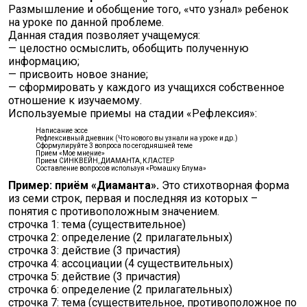
Размышление и обобщение того, «что узнал» ребенок
на уроке по данной проблеме.
Данная стадия позволяет учащемуся:
— целостно осмыслить, обобщить полученную
информацию;
— присвоить новое знание;
— сформировать у каждого из учащихся собственное
отношение к изучаемому.
Используемые приемы на стадии «Рефлексия»:
Написание эссе
Рефлексивный дневник (Что нового вы узнали на уроке и др.)
Сформулируйте 3 вопроса по сегодняшней теме
Прием «Мое мнение»
Прием СИНКВЕЙН, ДИАМАНТА, КЛАСТЕР
Составление вопросов используя «Ромашку Блума»
Пример: приём «Диаманта».
Это стихотворная форма
из семи строк, первая и последняя из которых –
понятия с противоположным значением.
строчка 1: тема (существительное)
строчка 2: определение (2 прилагательных)
строчка 3: действие (3 причастия)
строчка 4: ассоциации (4 существительных)
строчка 5: действие (3 причастия)
строчка 6: определение (2 прилагательных)
строчка 7: тема (существительное, противоположное по