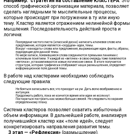
Например:
стратегия на составление КЛАСТЕРА
. Это
способ графической организации материала, позволяет
сделать наглядными те мыслительные процессы,
которые происходят при погружении в ту или иную
тему. Кластер является отражением нелинейной формы
мышления. Последовательность действий проста и
логична:
Посередине чистого листа (классной доски) написать ключевое слово или
предложение, которое является «сердцем» идеи, темы.
Вокруг «накидать» слова или предложения, выражающие идеи, факты, образы,
подходящие для данной темы.
По мере записи, появившиеся слова соединяются прямыми линиями с
ключевым понятием. У каждой из «веточек» в свою очередь тоже появляются
«веточки», устанавливаются новые логические связи. В итоге получается
структура, которая графически отображает наши размышления, определяет
информационное поле данной темы.
В работе над кластерами необходимо соблюдать
следующие правила:
Не бояться записывать все, что приходит на ум. Дать волю воображению и
интуиции.
Продолжать работу, пока не кончится время или идеи не иссякнут.
Постараться построить как можно больше связей. Не следовать по заранее
определенному плану.
Система кластеров позволяет охватить избыточный
объем информации. В дальнейшей работе, анализируя
получившийся кластер как «поле идей», следует
конкретизировать направления развития темы.
3 этап — «Рефлексия»
(размышление).