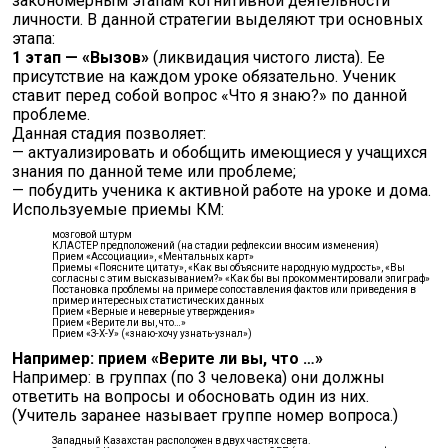
закономерным этапам когнитивной деятельности
личности. В данной стратегии выделяют три основных
этапа:
1 этап — «Вызов»
(ликвидация чистого листа). Ее
присутствие на каждом уроке обязательно. Ученик
ставит перед собой вопрос «Что я знаю?» по данной
проблеме.
Данная стадия позволяет:
— актуализировать и обобщить имеющиеся у учащихся
знания по данной теме или проблеме;
— побудить ученика к активной работе на уроке и дома.
Используемые приемы КМ:
мозговой штурм
КЛАСТЕР предположений (на стадии рефлексии вносим изменения)
Прием «Ассоциации», «Ментальных карт»
Приемы «Поясните цитату», «Как вы объясните народную мудрость», «Вы
согласны с этим высказыванием?» «Как бы вы прокомментировали эпиграф»
Постановка проблемы на примере сопоставления фактов или приведения в
пример интересных статистических данных
Прием «Верные и неверные утверждения»
Прием «Верите ли вы, что…»
Прием «З-Х-У» («знаю-хочу узнать-узнал»)
Например: прием «Верите ли вы, что …»
Например: в группах (по 3 человека) они должны
ответить на вопросы и обосновать один из них.
(Учитель заранее называет группе номер вопроса.)
Западный Казахстан расположен в двух частях света.