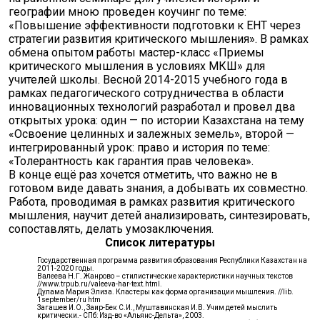
географии мною проведен коучинг по теме:
«Повышение эффективности подготовки к ЕНТ через
стратегии развития критического мышления». В рамках
обмена опытом работы мастер-класс «Приемы
критического мышления в условиях МКШ» для
учителей школы. Весной 2014-2015 учебного года в
рамках педагогического сотрудничества в области
инновационных технологий разработал и провел два
открытых урока: один — по истории Казахстана на тему
«Освоение целинных и залежных земель», второй —
интегрированный урок: право и история по теме:
«Толерантность как гарантия прав человека».
В конце ещё раз хочется отметить, что важно не в
готовом виде давать знания, а добывать их совместно.
Работа, проводимая в рамках развития критического
мышления, научит детей анализировать, синтезировать,
сопоставлять, делать умозаключения.
Список литературы
Государственная программа развития образования Республики Казахстан на
2011-2020 годы.
Валеева Н.Г. Жанрово – стилистические характеристики научных текстов
//www.trpub.ru/valeeva-har-text.html.
Дулама Мария Элиза. Кластеры как форма организации мышления. //lib.
1september/ru htm
Загашев И.О., Заир-Бек С.И., Муштавинская И.В. Учим детей мыслить
критически.- СПб: Изд-во «Альянс-Дельта», 2003.