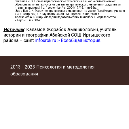
Загашев И.О. Новые педагогические технологии в школьной библиотеке:
образовательная технология развития критического мышления средствами
чтения и письма // lib. 1september/ru. 2004/17/15. htm-35к.
Заир-Бек С.И. Развитие критического мышления на уроке: Пособие для учителя
/ С.И. Заир-Бек, И.В.Муштавинская.- М.: Просвещение, 2004 г.
Колеченко А.К. Энциклопедия педагогических технологий. Издательство
«Каро» СПб.2006 г.
Источник
: Каламов Жорабек Аманжолович, учитель
истории и географии Абайской СОШ Иртышского
района – сайт
:
infourok.ru > Всеобщая история.
2013 - 2023 Психология и методология
образования