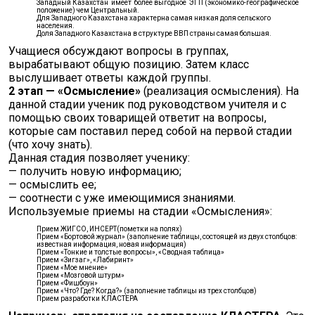
Западный Казахстан имеет более выгодное ЭГП (экономико-географическое
положение) чем Центральный.
Для Западного Казахстана характерна самая низкая доля сельского
населения.
Доля Западного Казахстана в структуре ВВП страны самая большая.
Учащиеся обсуждают вопросы в группах,
вырабатывают общую позицию. Затем класс
выслушивает ответы каждой группы.
2 этап — «Осмысление»
(реализация осмысления). На
данной стадии ученик под руководством учителя и с
помощью своих товарищей ответит на вопросы,
которые сам поставил перед собой на первой стадии
(что хочу знать).
Данная стадия позволяет ученику:
— получить новую информацию;
— осмыслить ее;
— соотнести с уже имеющимися знаниями.
Используемые приемы на стадии «Осмысления»:
Прием ЖИГСО, ИНСЕРТ(пометки на полях)
Прием «Бортовой журнал» (заполнение таблицы, состоящей из двух столбцов:
известная информация, новая информация)
Прием «Тонкие и толстые вопросы», «Сводная таблица»
Прием «Зигзаг», «Лабиринт»
Прием «Мое мнение»
Прием «Мозговой штурм»
Прием «Фишбоун»
Прием «Что? Где? Когда?» (заполнение таблицы из трех столбцов)
Прием разработки КЛАСТЕРА