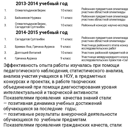
2013-2014 учебный год
Районная предметная олимпиада 
1.
Олжагельдинов Берик
10 класс
участник областной олимпиады
Районная предметная олимпиада 
2.
Байниязов Нуржан
11 класс
участник областной олимпиады
Олжагельдинов Берик,
3.
10 класс
Районный конкурс научно-исслед
Сагадатов Султанбек
2014-2015 учебный год
Районная предметная олимпиада 
1.
Сагадатов Султанбек
11 класс
участник областной олимпиады
Участница районного этапа конку
2.
Брижан Яна, Гречина Аурика
9 класс
исследовательских работ
3.
Долгошей Виталий
10 класс
Участник районной предметной о
Участница международного конку
4.
Гречина Аурика
9 класс
исследовательских проектов «Са
Эффективность опыта работы изучалась при помощи
педагогического наблюдения, статистического анализа,
анализа участия учащихся в НОУ, в предметных
конкурсах и проектах, в работе творческих
объединений при помощи диагностирования уровня
интеллектуальной и творческой активности.
Показателями проявления качества знаний стали:
— позитивная динамика учебных достижений
обучающихся за последние годы;
— позитивные результаты внеурочной деятельности
обучающихся по учебным предметам.
Показателями проявления гражданских качеств, стали: