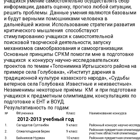
учащихся умение самостоятельно осуществлять сбор
информации, давать оценку, прогноз любой ситуации,
решить проблемы. Данные умения являются базовыми
и будут верными помошниками человека в
дальнейшей жизни. Использование стратегии развития
критического мышления способствуют
стимулированию учащихся к самостоятельной
поисковой творческой деятельности, запуску
механизмов самообразования и самоорганизации.
Основные принципы СРКМ помогли мне в подготовке
учащихся к конкурсу научно-исследовательских
проектов по темам «Топонимика Иртышского района на
примере села Голубовка», «Институт дарения в
традиционной культуре казахского народа», «Судьбы
ветернов села Голубовка: Известные и неизвестные».
Незаменимы некоторые приёмы КМ и при подготовке
учащихся к предметным олимпиадам, консультациях по
подготовке к ЕНТ и ВОУД.
Результативность по годам:
№
ФИ ученика
Класс
Наименование конкурса
2012-2013 учебный год
1.
Сагадатов Султанбек
9 класс
Районный конкурс научно-исслед
Районная предметная олимпиада 
2.
Олжагельдинов Берик
9 класс
участник областной олимпиады
3.
Байниязов Нуржан
10 класс
Районная предметная олимпиада