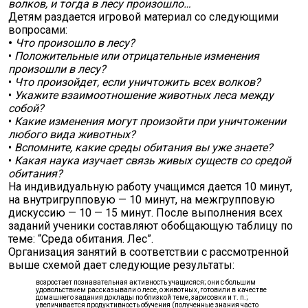
волков, и тогда в лесу произошло…
Детям раздается игровой материал со следующими
вопросами:
•
Что произошло в лесу?
•
Положительные или отрицательные изменения
произошли в лесу?
•
Что произойдет, если уничтожить всех волков?
•
Укажите взаимоотношение животных леса между
собой?
•
Какие изменения могут произойти при уничтожении
любого вида живот­ных?
•
Вспомните, какие среды обитания вы уже знаете?
•
Какая наука изучает связь живых существ со средой
обитания?
На индивидуальную работу учащимся дается 10 минут,
на внутригрупповую — 10 минут, на межгруппо­вую
дискуссию — 10 — 15 минут. После выполнения всех
заданий ученики составляют обобщающую таблицу по
теме: “Среда обитания. Лес”.
Организация занятий в соответствии с рассмотренной
выше схемой дает следующие результаты:
возростает познавательная активность учащисяся; они с большим
удовольствием расска­зывали о лесе, о животных, готовили в качестве
домашнего задания доклады по близкой теме, зарисовки и т. п.;
увеличивается продуктивность обучения (полученные знания часто