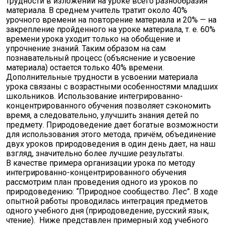
трудности в изложе­нии на уроке всего разнообразия
материала. В среднем учитель тратит около 40%
урочного времени на повторение материала и 20% — на
за­крепление пройденного на уроке материала, т. е. 60%
времени урока уходит только на обобще­ние и
упрочнение знаний. Таким образом на сам
познавательный процесс (объяснение и усвоение
материала) остается только 40% времени.
Дополнительные трудности в усвоении материала
урока связаны с возрас­тными особенностями младших
школьников. Использование интегрированно-
концентриро­ванного обучения позволяет сэкономить
время, а следовательно, улучшить знания де­тей по
предмету. Природоведение дает богатые возможности
для использования этого метода, причём, объединение
двух уроков природоведения в один день дает, на наш
взгляд, значительно более лучшие результаты.
В качестве примера организации урока по методу
интегрированно-концентрированного обучения
рассмотрим план проведения одного из уроков по
природоведению: “Природное сообщество. Лес”. В ходе
опытной работы проводилась интеграция пред­метов
одного учебного дня (природоведение, русский язык,
чтение). Ниже представлен примерный ход учебного