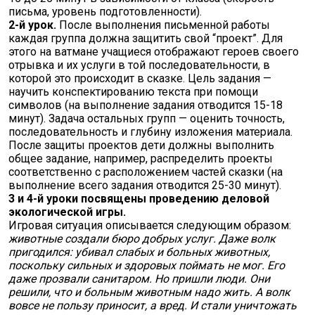
письма, уровень подготовленности).
2-й урок.
После выполнения письменной работы
каждая группа должна защитить свой “проект”. Для
этого на ватмане учащиеся отображают героев своего
отрывка и их услуги в той последователь­ности, в
которой это происходит в сказке. Цель задания —
научить конспектированию текста при помощи
символов (на выполнение задания отводится 15-18
минут). Задача остальных групп — оценить точ­ность,
последовательность и глубину изложения материала.
После защиты проектов дети должны выполнить
общее задание, например, распределить проекты
соответственно с распо­ложением частей сказки (на
выполнение всего задания отводится 25-30 минут).
3
и 4-й уроки посвящены проведению деловой
экологической игры.
Игровая ситуация описывается следующим образом:
животные создали бюро добрых услуг. Даже волк
пригодился: убивал слабых и больных животных,
поскольку сильных и здоровых поймать не мог. Его
даже прозвали санитаром. Но пришли люди. Они
решили, что и больным живот­ным надо жить. А волк
вовсе не пользу приносит, а вред. И стали уничтожать