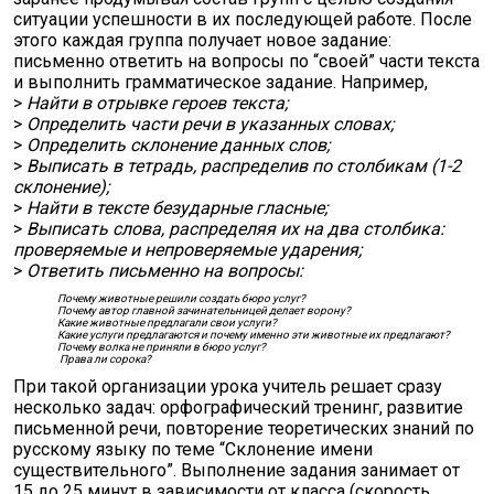
ситуации успешности в их последующей работе. После
этого каждая группа получает новое задание:
письменно ответить на вопросы по “своей” части текста
и вы­полнить грамматическое задание. Например,
>
Найти в отрывке героев текста;
>
Определить части речи в указанных словах;
>
Определить склонение данных слов;
>
Выписать в тетрадь, распределив по столбикам (1-2
склонение);
>
Найти в тексте безударные гласные;
>
Выписать слова, распределяя их на два столбика:
проверяемые и непроверяемые ударения;
>
Ответить письменно на вопросы:
Почему животные решили создать бюро услуг?
Почему автор главной зачинательницей делает ворону?
Какие животные предлагали свои услуги?
Какие услуги предлагаются и почему именно эти животные их предлагают?
Почему волка не приняли в бюро услуг?
Права ли сорока?
При такой организации урока учитель решает сразу
несколько задач: орфографический тренинг, развитие
пись­менной речи, повторение теоретических знаний по
русскому языку по теме “Склонение имени
существительного”. Выполнение задания занимает от
15 до 25 минут в зависимости от класса (скорость