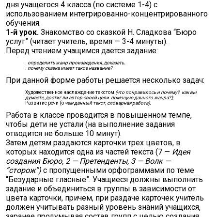
дня учащегося 4 класса (по системе 1-4) с
использованием интегрированно-концентрированного
обучения.
1-й
урок.
Знакомство со сказкой Н. Сладкова “Бюро
услуг” (читает учитель, время — 3-4 минуты).
Перед чтением учащимся дается задание:
.
определить жанр произведения, доказать.
. п
очему сказка имеет такое название?
При данной форме работы решается несколько задач:
Художественное наслаждение текстом
(что понравилось и почему? как вы
думаете, достиг ли автор своей цели помощью данного жанра?);
Развитие речи (о
чем данный текст, словарная работа).
Работа в классе проводится в повышенном темпе,
чтобы дети не устали (на выполнение задания
отводится не больше 10 минут).
Затем детям раздаются карточки трех цветов, в
которых находится одна из частей текста (7 —
Идея
создания Бюро, 2 — Претенденты, 3 — Волк —
“сторож”)
с пропущенными орфограм­мами по теме
“Безударные гласные”. Учащиеся должны выполнить
задание и объеди­ниться в группы в зависимости от
цвета карточки, причем, при раздаче карточек учитель
дол­жен учитывать разный уровень знаний учащихся,
заранее продумывая состав групп с целью создания