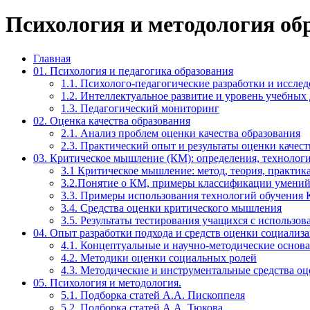
Психология и методология об
Главная
01. Психология и педагогика образования
1.1. Психолого-педагогические разработки и иссле
1.2. Интеллектуальное развитие и уровень учебны
1.3. Педагогический мониторинг
02. Оценка качества образования
2.1. Анализ проблем оценки качества образования
2.3. Практический опыт и результаты оценки качест
03. Критическое мышление (КМ): определения, технологи
3.1 Критическое мышление: метод, теория, практик
3.2.Понятие о КМ, примеры классификации умений
3.3. Примеры использования технологий обучения
3.4. Средства оценки критического мышления
3.5. Результаты тестирования учащихся с использ
04. Опыт разработки подхода и средств оценки социализ
4.1. Концептуальные и научно-методические основ
4.2. Методики оценки социальных ролей
4.3. Методические и инструментальные средства о
05. Психология и методология.
5.1. Подборка статей А.А. Пископпеля
5.2. Подборка статей А.А. Тюкова