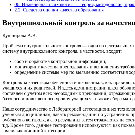
06. Инженерная психология — теория, методология, прак
2.2. Средства оценки качества образования
Внутришкольный контроль за качество
Кушнирова А.В.
Проблема внутришкольного контроля — одна из центральных в 
систему внутришкольного контроля, в частности, входит:
сбор и обработка контрольной информации;
мониторинг качества преподавания и выполнения требов
определение системы мер по выявлению соответствия ход
Контроль за качеством обученности школьников, как правило, 
учащихся и их родителей. И здесь администрации школ обычно 
составлен с учетом всех необходимых требований, отражающих
базового и повышенного уровня учащихся, а также сбора матер
Наше сотрудничество с Лабораторией аттестационных технол
учебным дисциплинам, давать рекомендации по устранению пр
рубежного контроля, а его результаты затем отражаются на с
т.д. Кроме того, данные тестирования используются как показ
квалификационной категории.