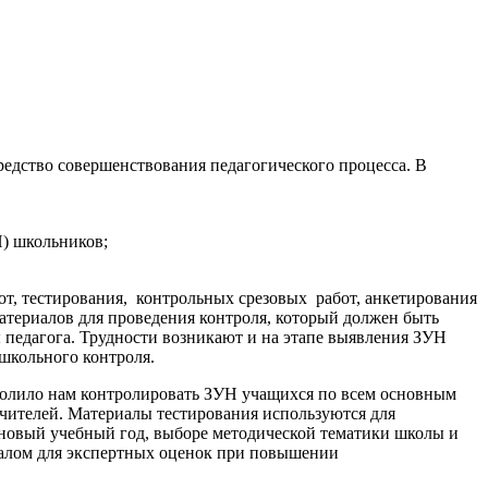
редство совершенствования педагогического процесса. В
Н) школьников;
от, тестирования, контрольных срезовых работ, анкетирования
материалов для проведения контроля, который должен быть
 педагога. Трудности возникают и на этапе выявления ЗУН
ишкольного контроля.
волило нам контролировать ЗУН учащихся по всем основным
чителей. Материалы тестирования используются для
а новый учебный год, выборе методической тематики школы и
риалом для экспертных оценок при повышении