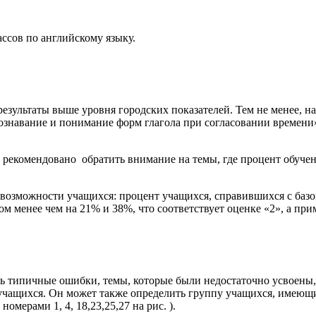
ассов по английскому языку.
езультаты выше уровня городских показателей. Тем не менее, на
ознавание и понимание форм глагола при согласовании времени»
 рекомендовано обратить внимание на темы, где процент обуче
возможности учащихся: процент учащихся, справившихся с баз
ом менее чем на 21% и 38%, что соответствует оценке «2», а пр
ть типичные ошибки, темы, которые были недостаточно усвоены,
 учащихся. Он может также определить группу учащихся, имею
мерами 1, 4, 18,23,25,27 на рис. ).