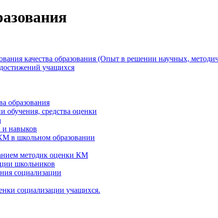
разования
дования качества образования (Опыт в решении научных, методич
х достижений учащихся
ва образования
и обучения, средства оценки
а
 и навыков
 КМ в школьном образовании
ованием методик оценки КМ
ации школьников
ания социализации
ценки социализации учащихся.