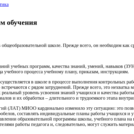
тика
м обучения
общеобразовательной школе. Прежде всего, он необходим как с
аний учебных программ, качества знаний, умений, навыков (ЗУ
а учебного процесса учебному плану, приказам, инструкциям.
осуществляется в школе в процессе выполнения контрольных раб
встречаются с рядом затруднений. Прежде всего, это нехватка 
 реальный уровень усвоения знаний учащихся и качества работы
иалов и их обработки – длительного и трудоемкого этапа внутр
огий (ЛАТ) МИОО кардинально изменило эту ситуацию: это поз
обелов, составлять индивидуальные планы работы учащихся и у
оставлении образовательной программы школы, учебного плана н
ателями работы педагога и, следовательно, могут служить мате